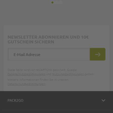
NEWSLETTER ABONNIEREN UND 10€
GUTSCHEIN SICHERN
E-Mail Adresse
ABONNIE
Diese Seite wird von reCAPTCHA gesichert, Google
Datenschutzbestimmungen
und
Nutzungsbedingungen
gelten.
Weitere Informationen finden Sie in unseren
Datenschutzbestimmungen
.
PACK2GO