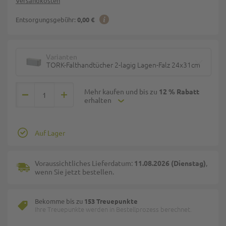
Versandkosten
Entsorgungsgebühr:
0,00 €
Varianten
TORK-Falthandtücher 2-lagig Lagen-Falz 24x31cm
Mehr kaufen und bis zu
12 % Rabatt
erhalten
Auf Lager
Voraussichtliches Lieferdatum:
11.08.2026 (Dienstag)
,
wenn Sie jetzt bestellen.
Bekomme bis zu
153 Treuepunkte
Ihre Treuepunkte werden in Bestellprozess berechnet.