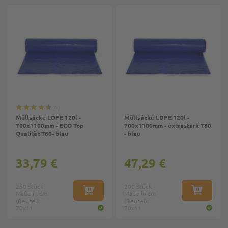
1
Müllsäcke LDPE 120l -
Müllsäcke LDPE 120l -
700x1100mm - ECO Top
700x1100mm - extrastark T80
Qualität T60- blau
- blau
33,79 €
47,29 €
250 Stück
200 Stück
Maße in cm
IN DEN WARENKORB
Maße in cm
IN DEN W
(Beutel):
(Beutel):
70x11
70x11