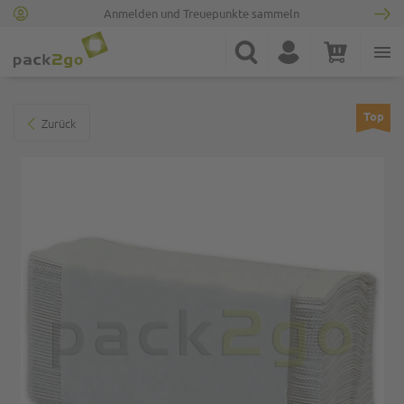
Anmelden und Treuepunkte sammeln
Zur Startseite
Suche
Konto
Warenkorb
Minicart
Zum Ende der Bildgalerie springen
Top
Zurück