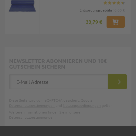
Entsorgungsgebühr:
0,00 €
33,79 €
NEWSLETTER ABONNIEREN UND 10€
GUTSCHEIN SICHERN
E-Mail Adresse
ABONNIE
Diese Seite wird von reCAPTCHA gesichert, Google
Datenschutzbestimmungen
und
Nutzungsbedingungen
gelten.
Weitere Informationen finden Sie in unseren
Datenschutzbestimmungen
.