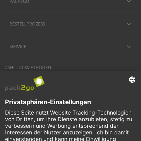
PACK2GO
BESTELLPROZESS
SERVICE
ZAHLUNGSMETHODEN
VERSANDARTEN
Facebook
Instagram
LinkedIn