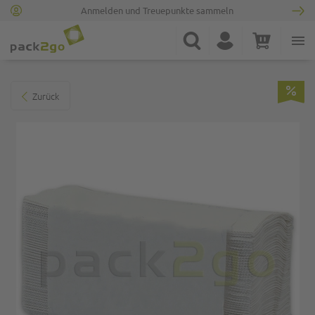
Anmelden und Treuepunkte sammeln
Zur Startseite
Suche
Konto
Warenkorb
Minicart
Zum Ende der Bildgalerie springen
Zurück