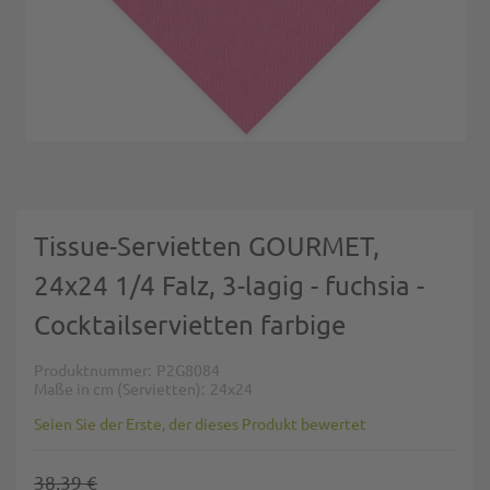
Zum Anfang der Bildgalerie springen
Tissue-Servietten GOURMET,
24x24 1/4 Falz, 3-lagig - fuchsia -
Cocktailservietten farbige
Produktnummer
P2G8084
Maße in cm (Servietten)
24x24
Seien Sie der Erste, der dieses Produkt bewertet
38,39 €