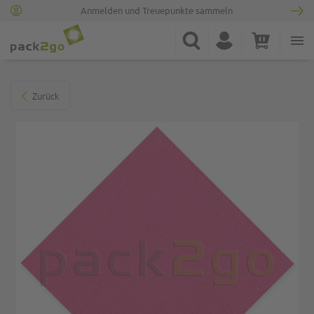
Anmelden und Treuepunkte sammeln
Zur Startseite
Suche
Konto
Warenkorb
Minicart
Zum Ende der Bildgalerie springen
Zurück