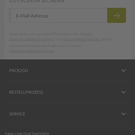
GUTSCHEIN SICHERN
E-Mail Adresse
ABONNIE
Diese Seite wird von reCAPTCHA gesichert, Google
Datenschutzbestimmungen
und
Nutzungsbedingungen
gelten.
Weitere Informationen finden Sie in unseren
Datenschutzbestimmungen
.
PACK2GO
BESTELLPROZESS
SERVICE
ZAHLUNGSMETHODEN