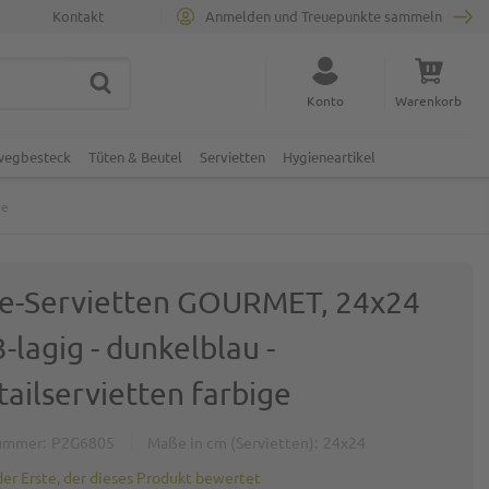
Kontakt
Anmelden und Treuepunkte sammeln
SUCHE
Suche schließen
Konto
Warenkorb
Minicart
nwegbesteck
Tüten & Beutel
Servietten
Hygieneartikel
ge
ue-Servietten GOURMET, 24x24
3-lagig - dunkelblau -
ailservietten farbige
ummer
P2G6805
Maße in cm (Servietten)
24x24
der Erste, der dieses Produkt bewertet