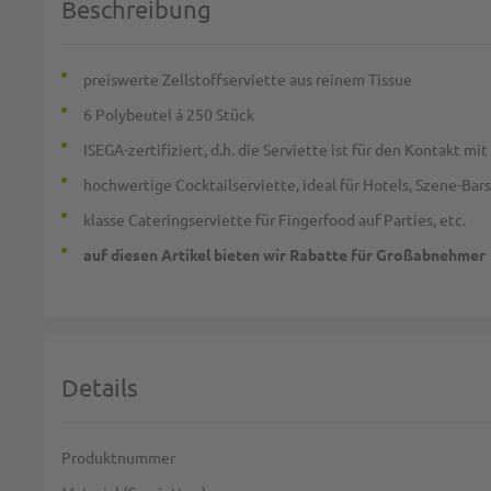
Beschreibung
preiswerte Zellstoffserviette aus reinem Tissue
6 Polybeutel á 250 Stück
ISEGA-zertifiziert, d.h. die Serviette ist für den Kontakt m
hochwertige Cocktailserviette, ideal für Hotels, Szene-Bars 
klasse Cateringserviette für Fingerfood auf Parties, etc.
auf diesen Artikel bieten wir Rabatte für Großabnehmer
Details
Weitere Informationen
Produktnummer