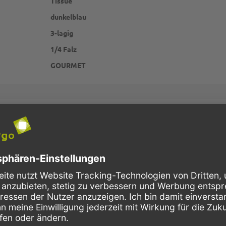
Tissue
dunkelblau
3-lagig
1/4 Falz
GOURMET
Schnelle Lieferung
Kostenloser Versand
Bestellungen bis 10 Uhr,
Innerhalb Deutschlands, bei
werden in der Regel noch am
Bestellungen ab 150,- Euro
selben Tag verschickt.
Netto-Warenwert.