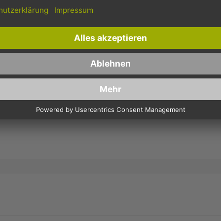
24X24 1/4, 3-LAGIG - DUNKELBLAU - COCKTAILSERVIET