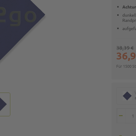
Achtun
dunkelb
Randp
aufgef
38,39 €
36,9
Für 1500 S