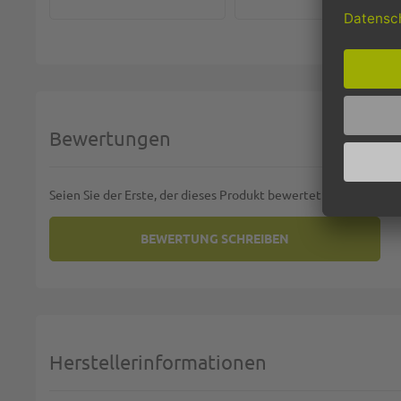
Bewertungen
Seien Sie der Erste, der dieses Produkt bewertet
BEWERTUNG SCHREIBEN
SIE BEWERTEN:
TISSUE-SERVIETTEN GOURMET, 
Deine Bewertung:
1 star
2 stars
3 stars
4 stars
5 stars
Machen Sie Ihre Bewertung
Herstellerinformationen
Name: