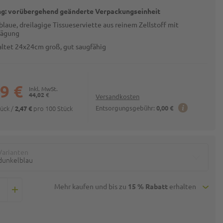
g: vorübergehend geänderte Verpackungseinheit
laue, dreilagige Tissueserviette aus reinem Zellstoff mit
rägung
altet 24x24cm groß, gut saugfähig
9 €
44,02 €
Versandkosten
tück
/
pro 100 Stück
Entsorgungsgebühr:
0,00 €
2,47 €
Varianten
dunkelblau
Mehr kaufen und bis zu
15 % Rabatt
erhalten