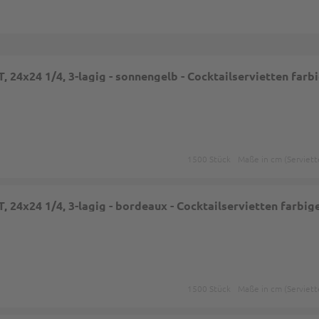
24x24 1/4, 3-lagig - sonnengelb - Cocktailservietten farb
1500 Stück
Maße in cm (Serviett
24x24 1/4, 3-lagig - bordeaux - Cocktailservietten farbig
1500 Stück
Maße in cm (Serviett