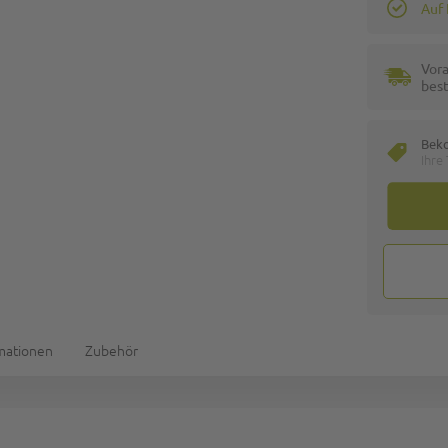
Auf
Vora
best
Bek
Ihre
rmationen
Zubehör