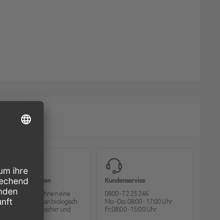
Bioverpackungen
Kundenservice
Pack2go bietet Ihnen eine
0800 - 72 25 246
große Auswahl an biologisch
Mo - Do: 08:00 - 17:00 Uhr
abbaubarem Geschirr und
Fr: 08:00 - 15:00 Uhr
Besteck.