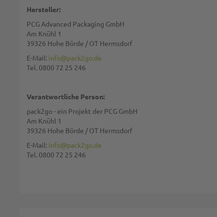
Hersteller:
PCG Advanced Packaging GmbH
Zusammenfassung:
Am Knühl 1
39326 Hohe Börde / OT Hermsdorf
E-Mail:
info@pack2go.de
Tel. 0800 72 25 246
Bewertung:
Verantwortliche Person:
pack2go - ein Projekt der PCG GmbH
Am Knühl 1
39326 Hohe Börde / OT Hermsdorf
Diese Seite wird von reCAPTCHA gesichert, Google
Datenschutzbestim
E-Mail:
info@pack2go.de
Tel. 0800 72 25 246
BEWERTUNG ABSCHICKEN