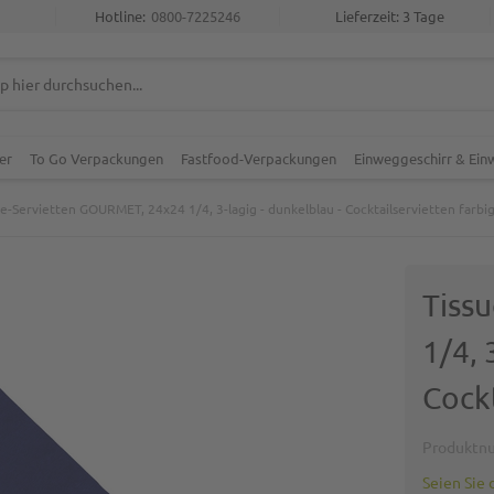
Hotline:
0800-7225246
Lieferzeit: 3 Tage
er
To Go Verpackungen
Fastfood-Verpackungen
Einweggeschirr & Ei
ue-Servietten GOURMET, 24x24 1/4, 3-lagig - dunkelblau - Cocktailservietten farbi
Tiss
1/4, 
Cockt
Produktn
Seien Sie 