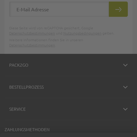
E-Mail Adresse
ABONNIE
Diese Seite wird von reCAPTCHA gesichert, Google
Datenschutzbestimmungen
und
Nutzungsbedingungen
gelten.
Weitere Informationen finden Sie in unseren
Datenschutzbestimmungen
.
PACK2GO
BESTELLPROZESS
SERVICE
ZAHLUNGSMETHODEN