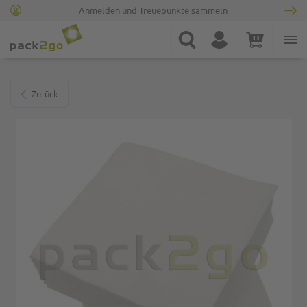
Anmelden und Treuepunkte sammeln
Zur Startseite
Suche
Konto
Warenkorb
Minicart
Zum Ende der Bildgalerie springen
Zurück