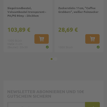
Siegelrandbeutel,
Zuckersticks 11cm, "Coffee
Vakuumbeutel transparent -
Grabbers", weißer Feinzucker
PA/PE 90my - 20x30cm
103,89 €
28,69 €
1000 Stück
IN DEN WARENKORB
IN DEN W
Maße in cm
(Beutel): 20x30
1000 Stück
NEWSLETTER ABONNIEREN UND 10€
GUTSCHEIN SICHERN
E-Mail Adresse