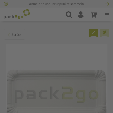
Anmelden und Treuepunkte sammeln
Zur Startseite
Suche
Konto
Warenkorb
Minicart
Zum Ende der Bildgalerie springen
Zurück