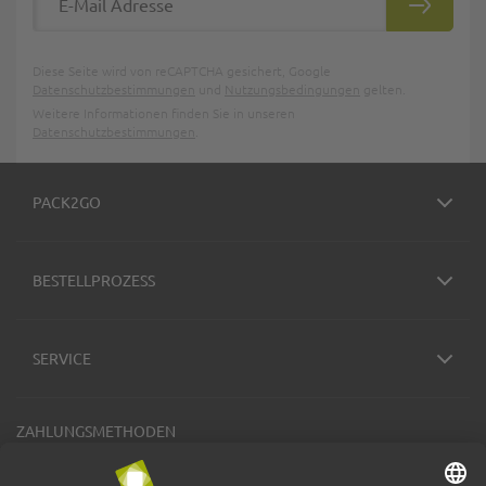
ABONNIE
Diese Seite wird von reCAPTCHA gesichert, Google
Datenschutzbestimmungen
und
Nutzungsbedingungen
gelten.
Weitere Informationen finden Sie in unseren
Datenschutzbestimmungen
.
PACK2GO
BESTELLPROZESS
SERVICE
ZAHLUNGSMETHODEN