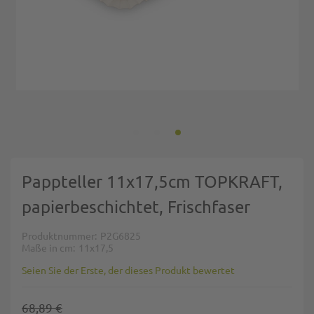
Zum Anfang der Bildgalerie springen
Pappteller 11x17,5cm TOPKRAFT,
papierbeschichtet, Frischfaser
Produktnummer
P2G6825
Maße in cm
11x17,5
Seien Sie der Erste, der dieses Produkt bewertet
68,89 €