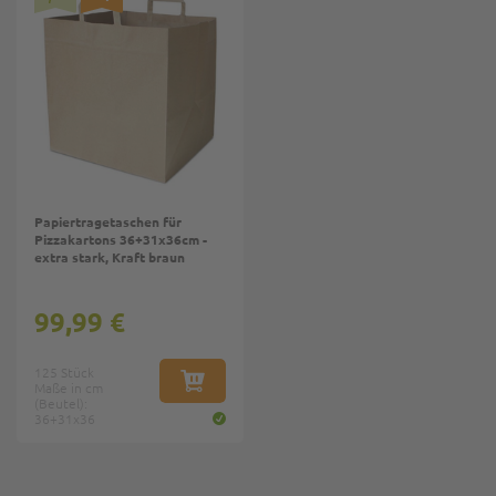
Papiertragetaschen für
Pizzakartons 36+31x36cm -
extra stark, Kraft braun
99,99 €
125 Stück
Maße in cm
IN DEN WARENKORB
(Beutel):
36+31x36