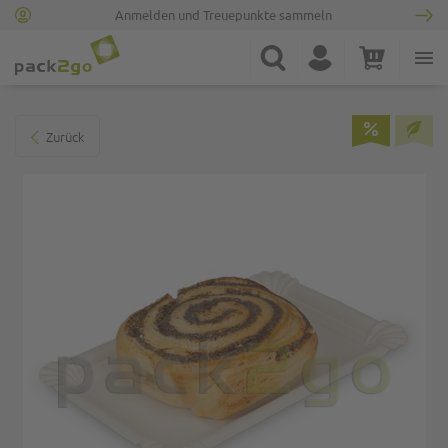
Anmelden und Treuepunkte sammeln
Zur Startseite
Suche
Konto
Warenkorb
Minicart
Zum Ende der Bildgalerie springen
Zurück