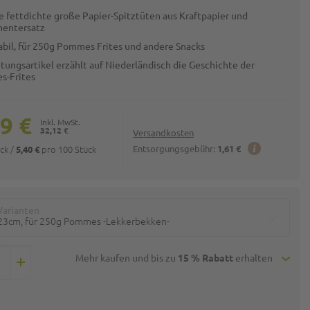
ge fettdichte große Papier-Spitztüten aus Kraftpapier und
entersatz
tabil, für 250g Pommes Frites und andere Snacks
tungsartikel erzählt auf Niederländisch die Geschichte der
-Frites
9 €
32,12 €
Versandkosten
ück
/
pro 100 Stück
Entsorgungsgebühr:
1,61 €
5,40 €
Varianten
23cm, für 250g Pommes -Lekkerbekken-
Mehr kaufen und bis zu
15 % Rabatt
erhalten