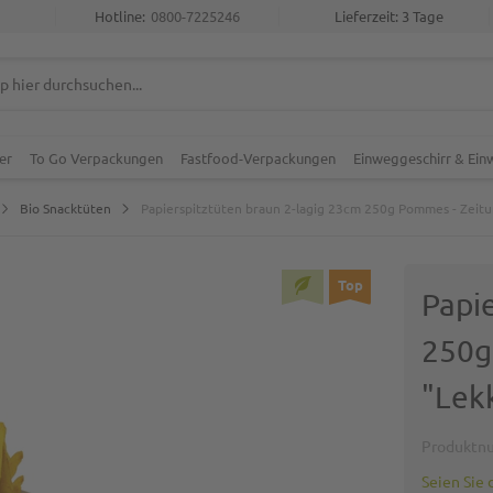
Hotline:
0800-7225246
Lieferzeit: 3 Tage
er
To Go Verpackungen
Fastfood-Verpackungen
Einweggeschirr & Ei
Bio Snacktüten
Papierspitztüten braun 2-lagig 23cm 250g Pommes - Zeit
Top
Papi
250g
"Lek
Produktn
Seien Sie 