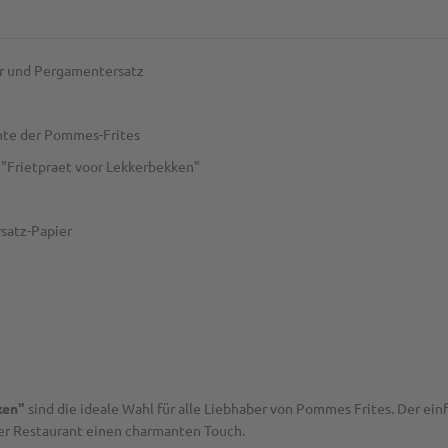
ier und Pergamentersatz
chte der Pommes-Frites
 "Frietpraet voor Lekkerbekken"
satz-Papier
ken"
sind die ideale Wahl für alle Liebhaber von Pommes Frites. Der ei
der Restaurant einen charmanten Touch.