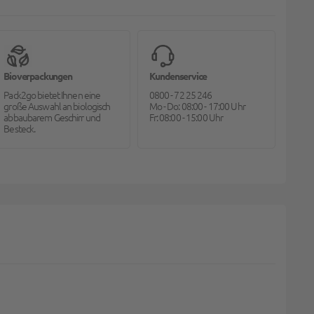
Bioverpackungen
Kundenservice
Pack2go bietet Ihnen eine
0800 - 72 25 246
große Auswahl an biologisch
Mo - Do: 08:00 - 17:00 Uhr
abbaubarem Geschirr und
Fr: 08:00 - 15:00 Uhr
Besteck.