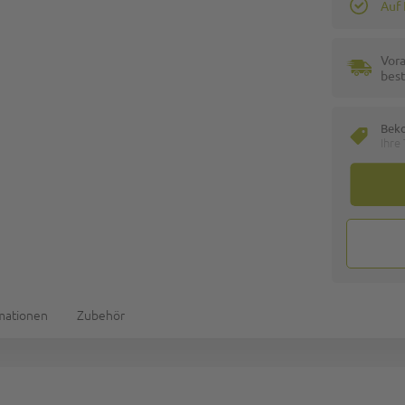
Auf
Vora
best
Bek
Ihre
rmationen
Zubehör