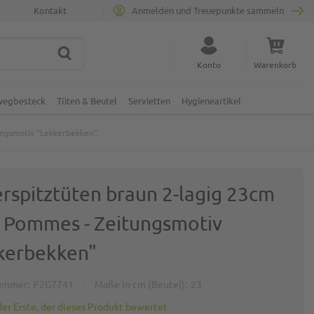
Kontakt
Anmelden und Treuepunkte sammeln
SUCHE
Suche schließen
Konto
Warenkorb
Minicart
nwegbesteck
Tüten & Beutel
Servietten
Hygieneartikel
ungsmotiv "Lekkerbekken"
erspitztüten braun 2-lagig 23cm
 Pommes - Zeitungsmotiv
kerbekken"
ummer
P2G7741
Maße in cm (Beutel)
23
der Erste, der dieses Produkt bewertet