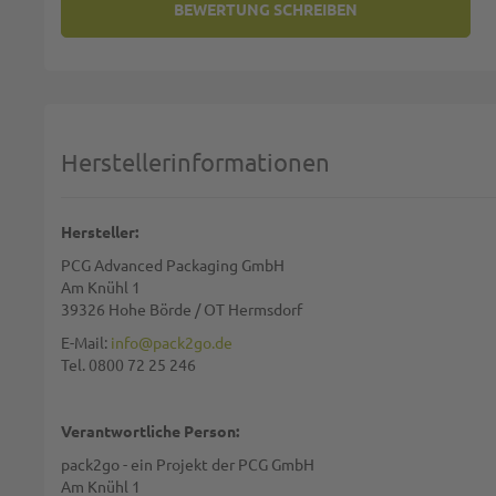
BEWERTUNG SCHREIBEN
SIE BEWERTEN:
PAPIERSPITZTÜTEN BRAUN 2-L
Deine Bewertung:
1 star
2 stars
3 stars
4 stars
5 stars
Machen Sie Ihre Bewertung
Herstellerinformationen
Name:
Hersteller:
PCG Advanced Packaging GmbH
Zusammenfassung:
Am Knühl 1
39326 Hohe Börde / OT Hermsdorf
E-Mail:
info@pack2go.de
Tel. 0800 72 25 246
Bewertung:
Verantwortliche Person:
pack2go - ein Projekt der PCG GmbH
Am Knühl 1