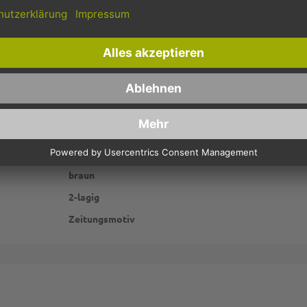
t. Bei pack2go erhalten Sie alles aus einer Hand und müssen nicht mehr 
P2G7741
Kraftpapier
braun
2-lagig
Zeitungsmotiv