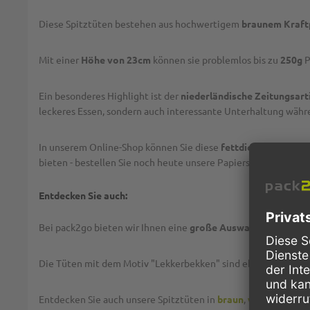
Diese Spitztüten bestehen aus hochwertigem
braunem Kraftp
Mit einer
Höhe von 23cm
können sie problemlos bis zu
250g
P
Ein besonderes Highlight ist der
niederländische Zeitungsart
leckeres Essen, sondern auch interessante Unterhaltung währen
In unserem Online-Shop können Sie diese
fettdichten Papier-
bieten - bestellen Sie noch heute unsere Papierspitztüten "L
Entdecken Sie auch:
Bei pack2go bieten wir Ihnen eine
große Auswahl
an Papiersp
Die Tüten mit dem Motiv "Lekkerbekken" sind ebenfalls in
17
Entdecken Sie auch unsere Spitztüten in
braun
,
weiß
und
weiß