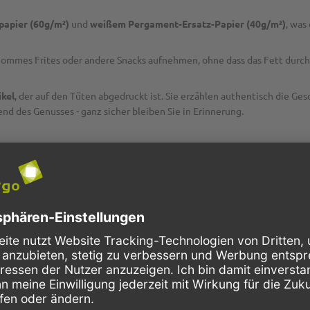
apier (60g/m²)
und
weißem Pergament-Ersatz-Papier (40g/m²)
, was
ommes Frites oder andere Snacks aufnehmen, ohne dass das Fett durchs
ikel
, der auf den Tüten abgedruckt ist. Sie erzählen authentisch die G
d des Genusses - ganz sicher bleiben Sie in Erinnerung.
Spitztüten
bequem und zu günstigen Preisen kaufen. Verpassen Sie nicht
ekkerbekken" mit Zeitungsmotiv!
itztüten für leckere Pommes und andere leckere Snacks wie gebrannte
cm
und
19cm
verfügbar.
/rot gestreift
, sowie mit dem Aufdruck
“Neuste Nachrichten”
. Unser