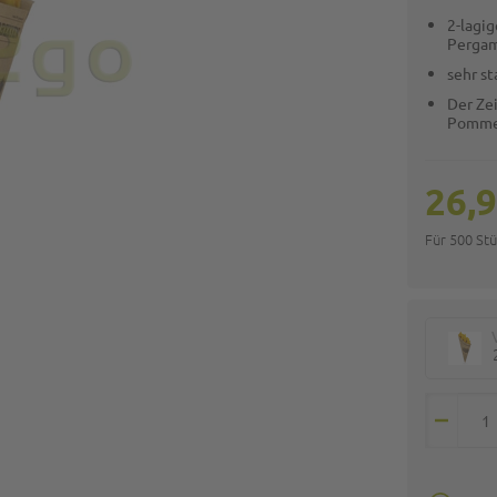
2-lagi
Pergam
sehr s
Der Zei
Pommes
26,9
Für 500 St