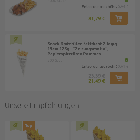
2000 Stück
Entsorgungsgebühr:
0,94 €
81,79 €
Snack-Spitztüten fettdicht 2-lagig
19cm 125g - "Zeitungsmotiv",
Papierspitztüten Pommes
500 Stück
Entsorgungsgebühr:
0,61 €
23,39 €
21,49 €
Unsere Empfehlungen
Top