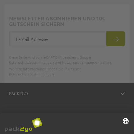
NEWSLETTER ABONNIEREN UND 10€
GUTSCHEIN SICHERN
E-Mail Adresse
ABONNIE
Diese Seite wird von reCAPTCHA gesichert, Google
Datenschutzbestimmungen
und
Nutzungsbedingungen
gelten.
Weitere Informationen finden Sie in unseren
Datenschutzbestimmungen
.
PACK2GO
BESTELLPROZESS