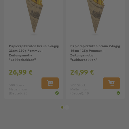
Papierspitztüten braun 2-lagig
Papierspitztüten braun 2-lagig
23cm 250g Pommes -
19cm 125g Pommes -
Zeitungsmotiv
Zeitungsmotiv
"Lekkerbekken"
"Lekkerbekken"
26,99 €
24,99 €
500 Stück
IN DEN WARENKORB
500 Stück
IN DEN W
Maße in cm
Maße in cm
(Beutel): 23
(Beutel): 19