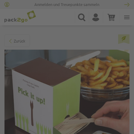
Anmelden und Treuepunkte sammeln
Zur Startseite
Suche
Konto
Warenkorb
Minicart
Zum Ende der Bildgalerie springen
Zurück