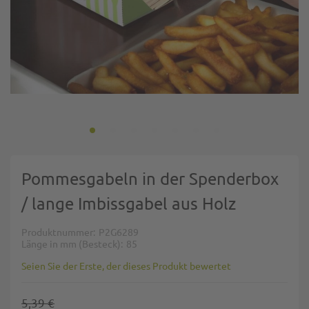
Zum Anfang der Bildgalerie springen
Pommesgabeln in der Spenderbox
/ lange Imbissgabel aus Holz
Produktnummer
P2G6289
Länge in mm (Besteck)
85
Seien Sie der Erste, der dieses Produkt bewertet
5,39 €