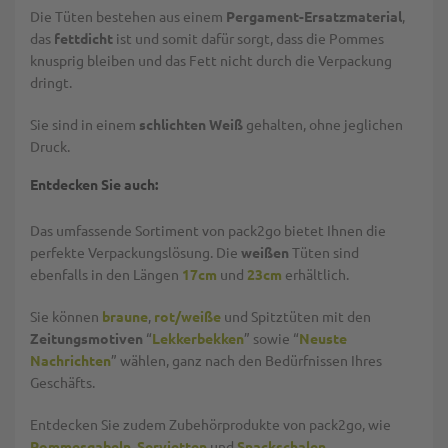
Die Tüten bestehen aus einem
Pergament-Ersatzmaterial
,
das
fettdicht
ist und somit dafür sorgt, dass die Pommes
knusprig bleiben und das Fett nicht durch die Verpackung
dringt.
Sie sind in einem
schlichten Weiß
gehalten, ohne jeglichen
Druck.
Entdecken Sie auch:
Das umfassende Sortiment von pack2go bietet Ihnen die
perfekte Verpackungslösung. Die
weißen
Tüten sind
ebenfalls in den Längen
17cm
und
23cm
erhältlich.
Sie können
braune
,
rot/weiße
und Spitztüten mit den
Zeitungsmotiven
“
Lekkerbekken
” sowie “
Neuste
Nachrichten
” wählen, ganz nach den Bedürfnissen Ihres
Geschäfts.
Entdecken Sie zudem Zubehörprodukte von pack2go, wie
Pommesgabeln
,
Servietten
und
Snackschalen
.