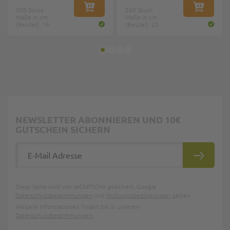
500 Stück
IN DEN WARENKORB
500 Stück
IN DEN W
Maße in cm
Maße in cm
(Beutel): 19
(Beutel): 23
NEWSLETTER ABONNIEREN UND 10€
GUTSCHEIN SICHERN
E-Mail Adresse
ABONNIE
Diese Seite wird von reCAPTCHA gesichert, Google
Datenschutzbestimmungen
und
Nutzungsbedingungen
gelten.
Weitere Informationen finden Sie in unseren
Datenschutzbestimmungen
.