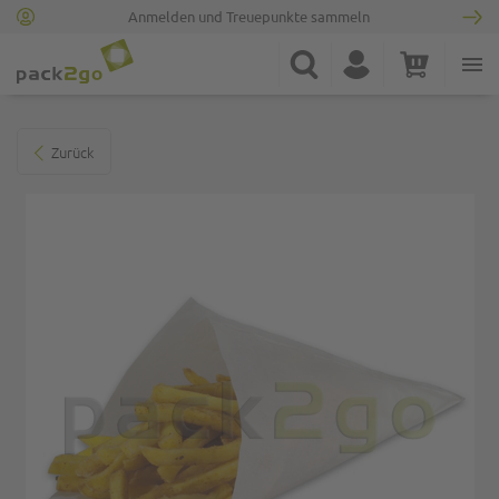
Anmelden und Treuepunkte sammeln
Zur Startseite
Suche
Konto
Warenkorb
Minicart
Zum Ende der Bildgalerie springen
Zurück