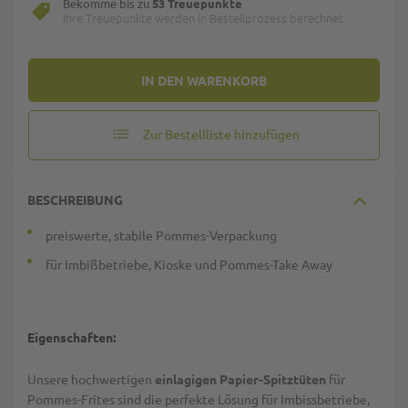
Bekomme bis zu
53 Treuepunkte
Ihre Treuepunkte werden in Bestellprozess berechnet.
IN DEN WARENKORB
Zur Bestellliste hinzufügen
BESCHREIBUNG
preiswerte, stabile Pommes-Verpackung
für Imbißbetriebe, Kioske und Pommes-Take Away
Eigenschaften:
Unsere hochwertigen
einlagigen Papier-Spitztüten
für
Pommes-Frites sind die perfekte Lösung für Imbissbetriebe,