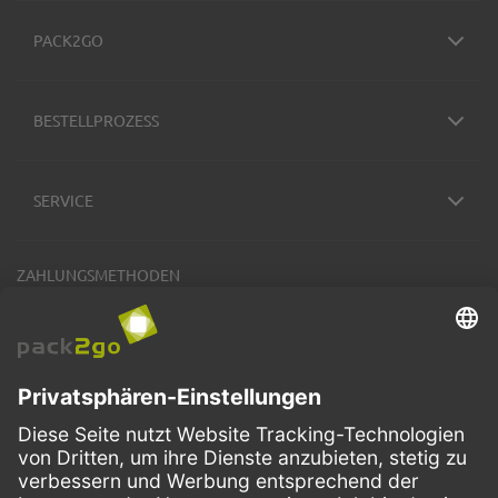
PACK2GO
BESTELLPROZESS
SERVICE
ZAHLUNGSMETHODEN
VERSANDARTEN