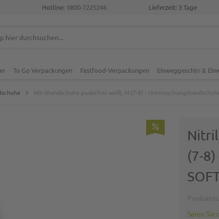
Hotline:
0800-7225246
Lieferzeit: 3 Tage
er
To Go Verpackungen
Fastfood-Verpackungen
Einweggeschirr & Ei
ndschuhe
Nitrilhandschuhe puderfrei weiß, M (7-8) - Untersuchungshandsch
Nitr
(7-8
SOF
Produktn
Seien Sie 