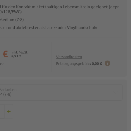
ll für den Kontakt mit fetthaltigen Lebensmitteln geeignet (gepr.
90/128/EWG)
Medium (7-8)
ster und abriebfester als Latex- oder Vinylhandschuhe
 €
8,91 €
Versandkosten
ück
Entsorgungsgebühr:
0,00 €
Varianten
M (7-8)