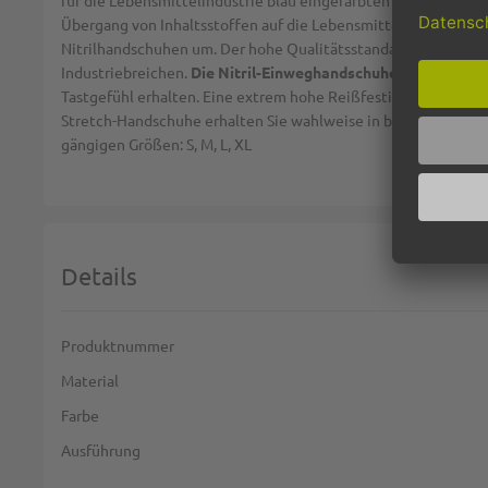
für die Lebensmittelindustrie blau eingefärbten Handschuhe 
Übergang von Inhaltsstoffen auf die Lebensmittel. In zunehm
Nitrilhandschuhen um. Der hohe Qualitätsstandard der Nitri
Industriebreichen.
Die Nitril-Einweghandschuhe sind ein ge
Tastgefühl erhalten. Eine extrem hohe Reißfestigkeit und an
Stretch-Handschuhe erhalten Sie wahlweise in blau oder weiß 
gängigen Größen: S, M, L, XL
Details
Weitere Informationen
Produktnummer
Material
Farbe
Ausführung