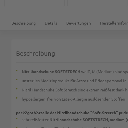
Beschreibung
Details
Bewertungen
Herstellerinfo
Beschreibung
Nitrilhandschuhe SOFTSTRECH
weiß, M (Medium) sind spe
unsteriles Medizinprodukt für Ärzte und Pflegepersonal i
Nitril-Handschuhe Soft-Stretch sind extrem reißfest dank h
hypoallergen, frei von Latex-Allergie auslösenden Stoffen
pack2go: Vorteile der Nitrilhandschuhe "Soft-Stretch" puder
sehr reißfester
Nitrilhandschuhe SOFTSTRECH, medium (