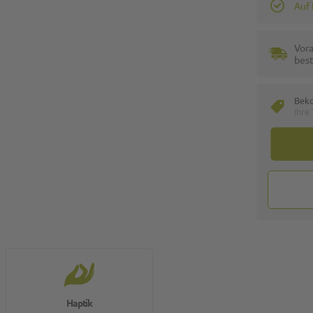
Auf
Vora
best
Bek
Ihre
Haptik