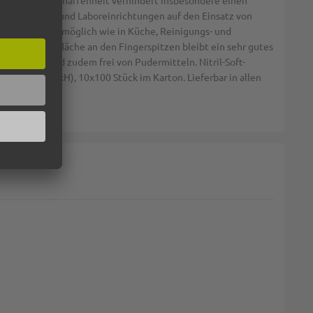
e Materialbeschaffenheit verhindert insbesondere einen
liche Praxen und Laboreinrichtungen auf den Einsatz von
reich ebenso möglich wie in Küche, Reinigungs- und
urierten Oberfläche an den Fingerspitzen bleibt ein sehr gutes
nseiten sind zudem frei von Pudermitteln. Nitril-Soft-
,5x7cm (LxBxH), 10x100 Stück im Karton. Lieferbar in allen