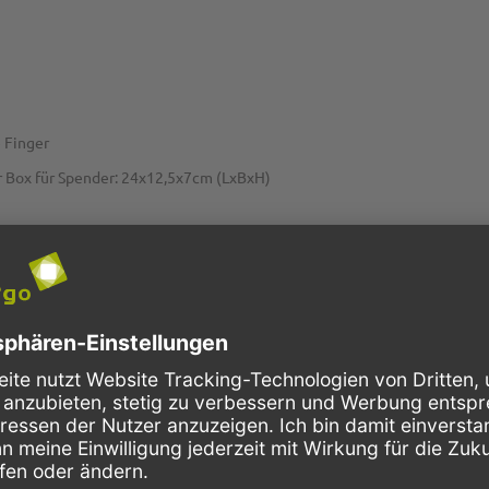
 Finger
r Box für Spender: 24x12,5x7cm (LxBxH)
en, mit denen sie eine echte Alternative zu Vinylhandschuhen und La
erungen an einen Einmalhandschuh im medizinischen Bedarf und in der
 hohe Elastizität. Der Nitril Softstretch-Handschuh ist sogar reißfest
sind Allergie freie Einmal-Schutzhandschuhe. Dank der latexfreien Po
 Allergie bei gepuderten Handschuhen sind die hypoallergenen Einweghan
ich die Handschuhe perfekt für den Einsatz in der Lebensmittelverar