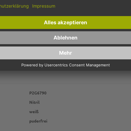
besonders für den Kontakt mit fetthaltigen Lebensmitteln geeignet. Di
endem Maße stellen aber insbesondere immer mehr Krankenhäuser, ärzt
l-Einweghandschuhe von Pack2go macht den Einsatz im medizinischen Be
prüftes unsteriles Medizinprodukt nach EU-Norm 455.
Dank einer text
genehme Passform verstärken dabei den Tragekomfort. Die Handschuhinne
im praktischen Spenderkarton a 100 Stück (Boxgröße für Spender: 24x12
P2G6790
Nitril
weiß
puderfrei