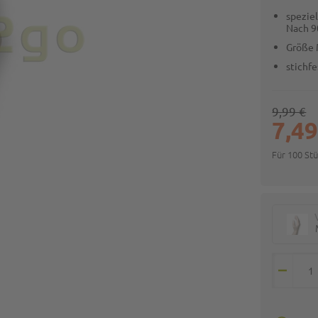
spezie
Nach 
Größe 
stichfe
9,99 €
7,49
Für 100 St