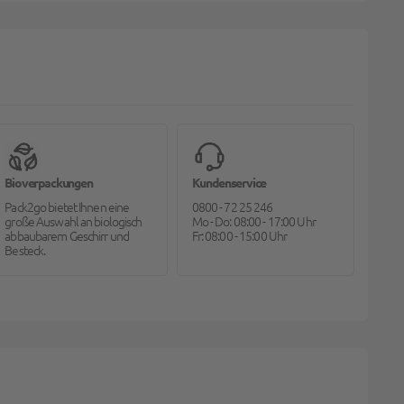
Bioverpackungen
Kundenservice
Pack2go bietet Ihnen eine
0800 - 72 25 246
große Auswahl an biologisch
Mo - Do: 08:00 - 17:00 Uhr
abbaubarem Geschirr und
Fr: 08:00 - 15:00 Uhr
Besteck.