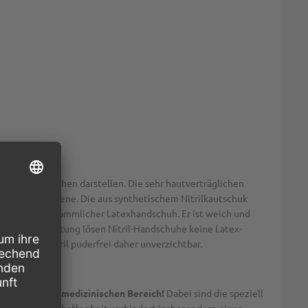
texhandschuhen darstellen. Die sehr hautverträglichen
 Betriebshygiene. Die aus synthetischem Nitrilkautschuk
er als ein herkömmlicher Latexhandschuh. Er ist weich und
lymer-Beschichtung lösen Nitril-Handschuhe keine Latex-
dschuhe, Nitril puderfrei daher unverzichtbar.
beitung und im medizinischen Bereich!
Dabei sind die speziell