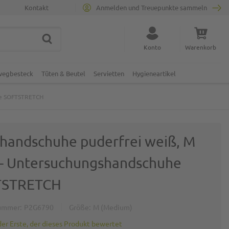
Kontakt
Anmelden und Treuepunkte sammeln
SUCHE
Suche schließen
Konto
Warenkorb
Minicart
nwegbesteck
Tüten & Beutel
Servietten
Hygieneartikel
uhe SOFTSTRETCH
ilhandschuhe puderfrei weiß, M
) - Untersuchungshandschuhe
TSTRETCH
ummer
P2G6790
Größe
M (Medium)
der Erste, der dieses Produkt bewertet