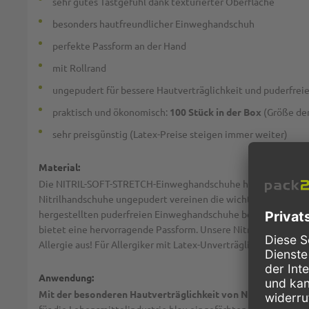
sehr gutes Tastgefühl dank texturierter Oberfläche
besonders hautfreundlicher Einweghandschuh
perfekte Passform an der Hand
mit Rollrand
ungepudert für bessere Hautverträglichkeit und puderfreie
praktisch und ökonomisch:
100 Stück in der Box
(Größe de
sehr preisgünstig (Latex-Preise steigen immer weiter)
Material:
Die NITRIL-SOFT-STRETCH-Einweghandschuhe haben Eigenschaft
Nitrilhandschuhe ungepudert vereinen die wichtigsten Anford
hergestellten puderfreien Einweghandschuhe besitzen eine sehr
bietet eine hervorragende Passform. Unsere Nitrilhandschuhe 
Allergie aus! Für Allergiker mit Latex-Unverträglichkeit oder
Anwendung:
Mit der besonderen Hautverträglichkeit von Nitril eignen s