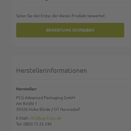
Seien Sie der Erste, der dieses Produkt bewertet
BEWERTUNG SCHREIBEN
SIE BEWERTEN:
NITRILHANDSCHUHE PUDERFREI
Deine Bewertung:
1 star
2 stars
3 stars
4 stars
5 stars
Machen Sie Ihre Bewertung
Herstellerinformationen
Name:
Hersteller:
PCG Advanced Packaging GmbH
Zusammenfassung:
Am Knühl 1
39326 Hohe Börde / OT Hermsdorf
E-Mail:
info@pack2go.de
Tel. 0800 72 25 246
Bewertung: