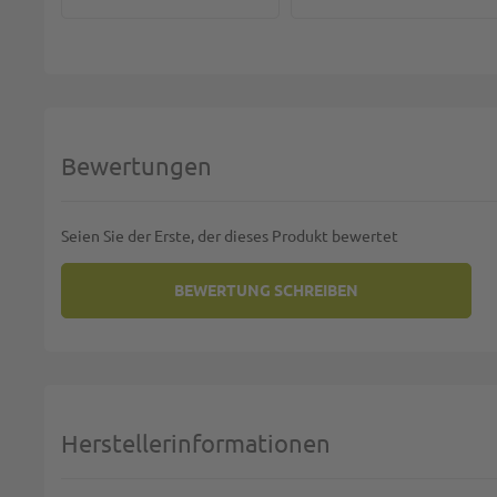
Bewertungen
Seien Sie der Erste, der dieses Produkt bewertet
BEWERTUNG SCHREIBEN
SIE BEWERTEN:
MEHRWEG BURGERBOX "TOGO" A
Deine Bewertung:
1 star
2 stars
3 stars
4 stars
5 stars
Machen Sie Ihre Bewertung
Herstellerinformationen
Name: