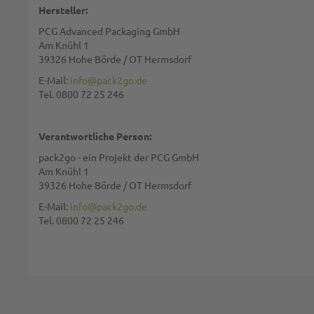
Hersteller:
PCG Advanced Packaging GmbH
Zusammenfassung:
Am Knühl 1
39326 Hohe Börde / OT Hermsdorf
E-Mail:
info@pack2go.de
Tel. 0800 72 25 246
Bewertung:
Verantwortliche Person:
pack2go - ein Projekt der PCG GmbH
Am Knühl 1
39326 Hohe Börde / OT Hermsdorf
Diese Seite wird von reCAPTCHA gesichert, Google
Datenschutzbestim
E-Mail:
info@pack2go.de
Tel. 0800 72 25 246
BEWERTUNG ABSCHICKEN