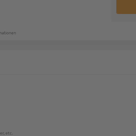
rmationen
r, etc.