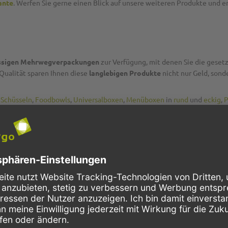
ante
. Werfen Sie gerne einen Blick auf unsere weiteren Produkte und e
ssigen Mehrwegverpackungen
zur Verfügung, mit denen Sie die gese
Qualität sparen Ihnen diese
langlebigen Produkte
nicht nur Geld, sonde
g
Schüsseln
,
Foodbowls
,
Universalboxen
,
Menüboxen
in
rund
und
eckig
,
P
P2G8571
PP (Polypropylen)
braun