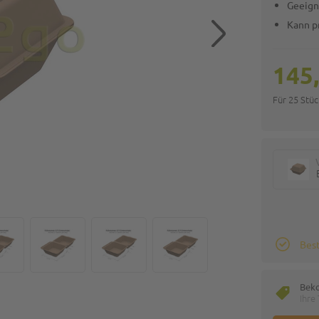
Geeign
Kann p
145
Für 25 Stü
Best
Bek
Ihre