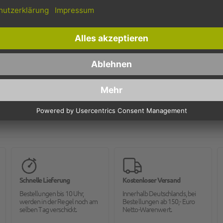
mehrweg
eckig
unbedruckt
700
Schnelle Lieferung
Kostenloser Versand
Bestellungen bis 10 Uhr,
Innerhalb Deutschlands, bei
werden in der Regel noch am
Bestellungen ab 150,- Euro
selben Tag verschickt.
Netto-Warenwert.