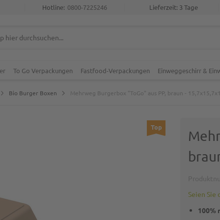
Hotline:
0800-7225246
Lieferzeit: 3 Tage
er
To Go Verpackungen
Fastfood-Verpackungen
Einweggeschirr & Ei
Bio Burger Boxen
Mehrweg Burgerbox "ToGo" aus PP, braun - 15,7x15,7x
Top
Mehr
brau
Produktn
Seien Sie 
100% r