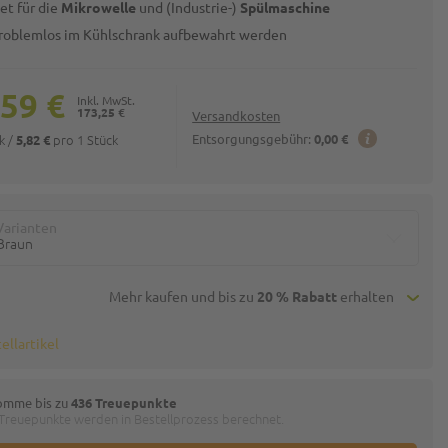
et für die
Mikrowelle
und (Industrie-)
Spülmaschine
roblemlos im Kühlschrank aufbewahrt werden
,59 €
173,25 €
Versandkosten
ck
/
pro 1 Stück
Entsorgungsgebühr:
0,00 €
5,82 €
Varianten
Braun
Mehr kaufen und bis zu
20 % Rabatt
erhalten
ellartikel
omme bis zu
436 Treuepunkte
 Treuepunkte werden in Bestellprozess berechnet.