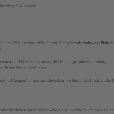
 Take-Away Gastronomie
unem PP! Diese Box erfüllt die seit 2023 geltende
Mehrwegpflicht
, i
.
volumen von
700ml
, sodass auch große Hamburger oder Cheeseburger pr
köstlichen Burger-Kreationen.
uch nach langen Transporten schmecken Ihre Burger wie frisch aus der 
t Ihre köstlichen Burger auf stilvolle Weise. Sie wird sowohl Sie als a