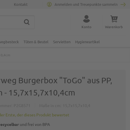
Kontakt
Anmelden und Treuepunkte sammeln
SUCHE
Suche schließen
Konto
Warenkorb
Minicart
nwegbesteck
Tüten & Beutel
Servietten
Hygieneartikel
10,4cm
weg Burgerbox "ToGo" aus PP,
n - 15,7x15,7x10,4cm
ummer
P2G8571
Maße in cm
15,7x15,7x10,4
der Erste, der dieses Produkt bewertet
ecycelbar
und frei von BPA