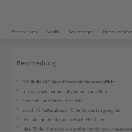
Beschreibung
Details
Bewertungen
Herstellerinfo
Beschreibung
Erfüllt die 2023 inkrafttretende Mehrwegpflicht
Untere Schale hat ein Füllvolumen von 700ml
Sehr stabil und äußerst fettdicht
sowohl für kalte, als auch für heiße Speisen geeignet
der anhängende Klappdeckel schließt sicher
ideal für den Transport von großen Hamburger, Cheeseburge