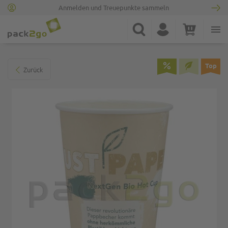
Anmelden und Treuepunkte sammeln
Zur Startseite
Suche
Konto
Warenkorb
Minicart
Zum Ende der Bildgalerie springen
Top
Zurück