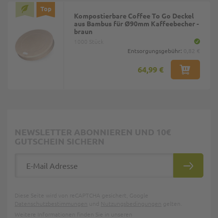
Top
Kompostierbare Coffee To Go Deckel
aus Bambus für Ø90mm Kaffeebecher -
braun
1000 Stück
Entsorgungsgebühr:
0,82 €
64,99 €
NEWSLETTER ABONNIEREN UND 10€
GUTSCHEIN SICHERN
E-Mail Adresse
ABONNIE
Diese Seite wird von reCAPTCHA gesichert, Google
Datenschutzbestimmungen
und
Nutzungsbedingungen
gelten.
Weitere Informationen finden Sie in unseren