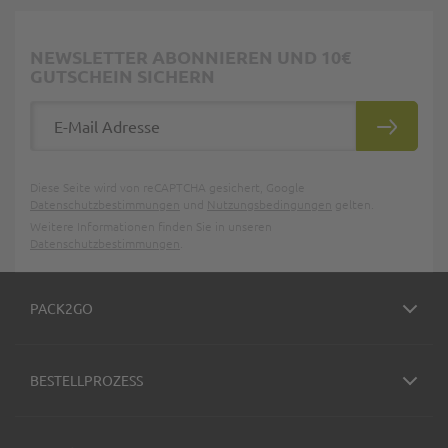
NEWSLETTER ABONNIEREN UND 10€
GUTSCHEIN SICHERN
E-Mail Adresse
ABONNIE
Diese Seite wird von reCAPTCHA gesichert, Google
Datenschutzbestimmungen
und
Nutzungsbedingungen
gelten.
Weitere Informationen finden Sie in unseren
Datenschutzbestimmungen
.
PACK2GO
BESTELLPROZESS