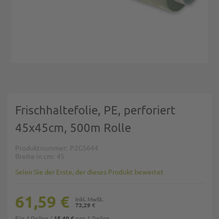
Zum Anfang der Bildgalerie springen
Frischhaltefolie, PE, perforiert
45x45cm, 500m Rolle
Produktnummer
P2G5644
Breite in cm
45
Seien Sie der Erste, der dieses Produkt bewertet
61,59 €
73,29 €
Für 4 Rollen
/
pro 1 Rollen
15,40 €