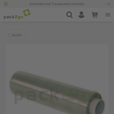
Anmelden und Treuepunkte sammeln
Zur Startseite
Suche
Konto
Warenkorb
Minicart
Zum Ende der Bildgalerie springen
Zurück