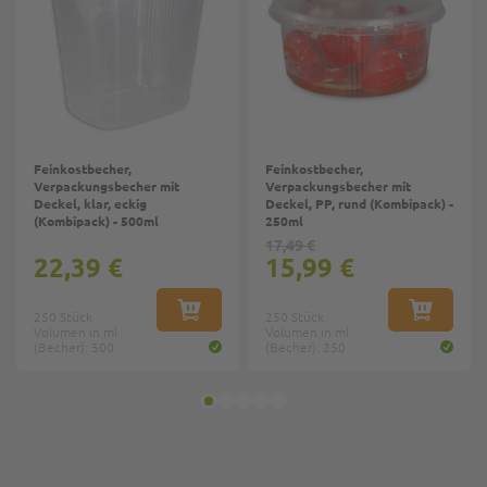
Feinkostbecher,
Feinkostbecher,
Verpackungsbecher mit
Verpackungsbecher mit
Deckel, klar, eckig
Deckel, PP, rund (Kombipack) -
(Kombipack) - 500ml
250ml
17,49 €
22,39 €
15,99 €
250 Stück
IN DEN WARENKORB
250 Stück
IN DEN W
Volumen in ml
Volumen in ml
(Becher): 500
(Becher): 250