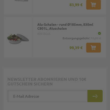
83,99 €
Alu-Schalen - rund Ø185mm, 830ml
C801L, Aluschalen
600 Stück
Entsorgungsgebühr:
10,03 €
99,39 €
NEWSLETTER ABONNIEREN UND 10€
GUTSCHEIN SICHERN
E-Mail Adresse
ABONNIE