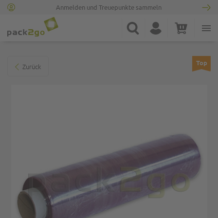
Anmelden und Treuepunkte sammeln
Zur Startseite
Suche
Konto
Warenkorb
Minicart
Zum Ende der Bildgalerie springen
Top
Zurück