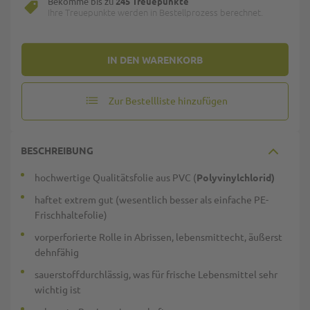
Bekomme bis zu
245 Treuepunkte
Ihre Treuepunkte werden in Bestellprozess berechnet.
IN DEN WARENKORB
Zur Bestellliste hinzufügen
BESCHREIBUNG
hochwertige Qualitätsfolie aus PVC (
Polyvinylchlorid
)
haftet extrem gut (wesentlich besser als einfache PE-
Frischhaltefolie)
vorperforierte Rolle in Abrissen, lebensmittecht, äußerst
dehnfähig
sauerstoffdurchlässig, was für frische Lebensmittel sehr
wichtig ist