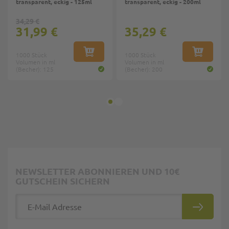
transparent, eckig - 125ml
transparent, eckig - 200ml
34,29 €
31,99 €
35,29 €
1000 Stück
IN DEN WARENKORB
1000 Stück
IN DEN W
Volumen in ml
Volumen in ml
(Becher): 125
(Becher): 200
NEWSLETTER ABONNIEREN UND 10€
GUTSCHEIN SICHERN
E-Mail Adresse
ABONNIE