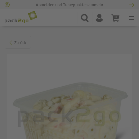
Anmelden und Treuepunkte sammeln
Zur Startseite
Suche
Konto
Warenkorb
Minicart
Zum Ende der Bildgalerie springen
Zurück