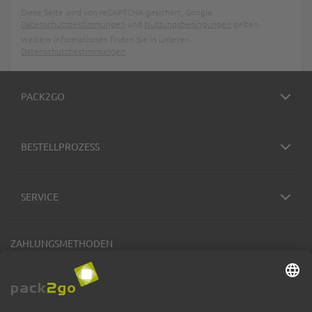
Diese Seite wird von reCAPTCHA gesichert, Google
Datenschutzbestimmungen
und
Nutzungsbedingungen
gelten.
Weitere Informationen finden Sie in unseren
Datenschutzbestimmungen
.
PACK2GO
BESTELLPROZESS
SERVICE
ZAHLUNGSMETHODEN