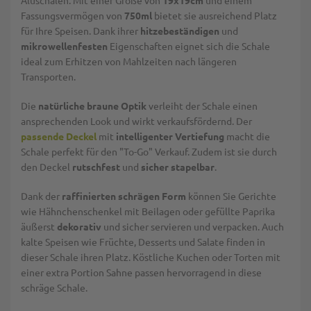
Aluschalen. Mit einer Größe von
19x19cm
und einem
Fassungsvermögen von
750ml
bietet sie ausreichend Platz
für Ihre Speisen. Dank ihrer
hitzebeständigen
und
mikrowellenfesten
Eigenschaften eignet sich die Schale
ideal zum Erhitzen von Mahlzeiten nach längeren
Transporten.
Die
natürliche braune Optik
verleiht der Schale einen
ansprechenden Look und wirkt verkaufsfördernd. Der
passende Deckel
mit
intelligenter Vertiefung
macht die
Schale perfekt für den "To-Go" Verkauf. Zudem ist sie durch
den Deckel
rutschfest
und
sicher stapelbar
.
Dank der
raffinierten schrägen Form
können Sie Gerichte
wie Hähnchenschenkel mit Beilagen oder gefüllte Paprika
äußerst
dekorativ
und sicher servieren und verpacken. Auch
kalte Speisen wie Früchte, Desserts und Salate finden in
dieser Schale ihren Platz. Köstliche Kuchen oder Torten mit
einer extra Portion Sahne passen hervorragend in diese
schräge Schale.