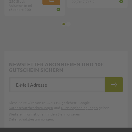
250 Stück
IN DEN WARENKORB
22,7x17,7x3,9
Volumen in ml
(Becher): 200
NEWSLETTER ABONNIEREN UND 10€
GUTSCHEIN SICHERN
E-Mail Adresse
ABONNIE
Diese Seite wird von reCAPTCHA gesichert, Google
Datenschutzbestimmungen
und
Nutzungsbedingungen
gelten.
Weitere Informationen finden Sie in unseren
Datenschutzbestimmungen
.