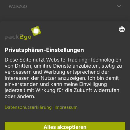
PACK2GO
BESTELLPROZESS
SERVICE
ZAHLUNGSMETHODEN
VERSANDARTEN