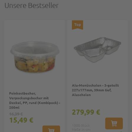
Unsere Bestseller
Top
Alu-Menüschalen - 3-geteilt
227x177mm, 39mm tief,
Feinkostbecher,
Aluschalen
Verpackungsbecher mit
Deckel, PP, rund (Kombipack) -
200ml
279,99 €
16,39 €
15,49 €
1000 Stück
IN DEN W
Maße in cm: