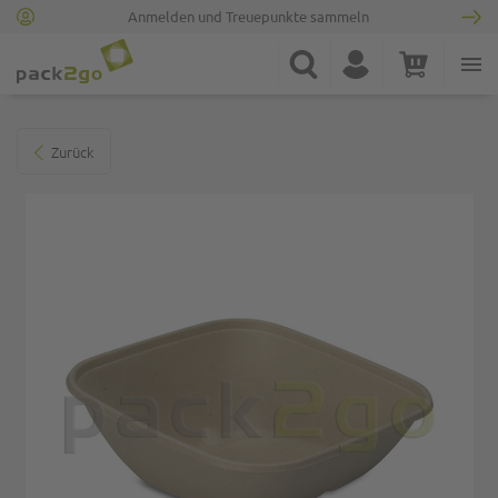
Anmelden und Treuepunkte sammeln
Zur Startseite
Suche
Konto
Warenkorb
Minicart
Zum Ende der Bildgalerie springen
Zurück