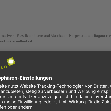
ernative zu Plastikbehältern und Aluschalen. Hergestellt aus
Bagasse
, 
und
mikrowellenfest
.
von
500ml
eignet sich diese quadratische Schale perfekt für leckere Ant
he Schale. Auch aufgeschnittene Früchte oder geschichtete Beilagen w
iefung
ist die Schale ideal für den "To-Go" Verkauf geeignet. Zudem ist s
. Überzeugen Sie sich selbst von der Qualität und Nachhaltigkeit der p