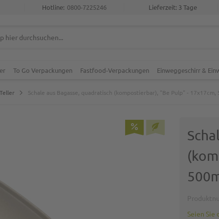
Hotline:
0800-7225246
Lieferzeit: 3 Tage
er
To Go Verpackungen
Fastfood-Verpackungen
Einweggeschirr & Ei
Teller
Schale aus Bagasse, quadratisch (kompostierbar), "Be Pulp" - 17x17cm,
Scha
(kom
500m
Produktn
Seien Sie 