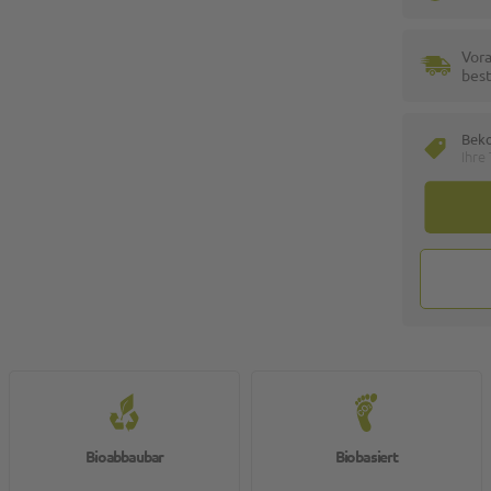
Vora
best
Bek
Ihre
Bioabbaubar
Biobasiert