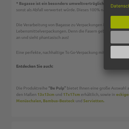
* Bagasse ist ein besonders umweltverträglicher Rohstoff
,
sonst als Abfall verwertet würde. Dieses 100% natürliche Mat
Die Verarbeitung von Bagasse zu Verpackungen ist besonders i
Lebensmittelverpackungen. Denn die Fasern geben viel Stabili
an und sieht phantasisch aus!
Eine perfekte, nachhaltige To Go-Verpackung mit auffallend sc
Entdecken Sie auch:
Die Produktreihe
“Be Pulp”
bietet Ihnen eine große Auswahl 
den Maßen
13x13cm
und
17x17cm
erhältlich, sowie in
eckige
Menüschalen
,
Bambus-Besteck
und
Servietten.