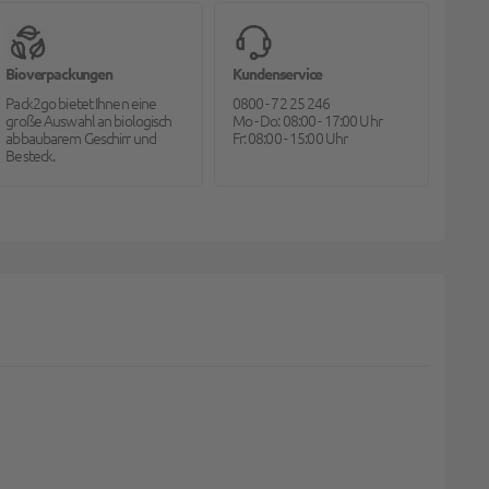
Bioverpackungen
Kundenservice
Pack2go bietet Ihnen eine
0800 - 72 25 246
große Auswahl an biologisch
Mo - Do: 08:00 - 17:00 Uhr
abbaubarem Geschirr und
Fr: 08:00 - 15:00 Uhr
Besteck.