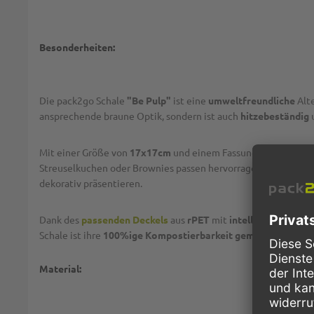
Besonderheiten:
Die pack2go Schale
"Be Pulp"
ist eine
umweltfreundliche
Alt
ansprechende braune Optik, sondern ist auch
hitzebeständig
Mit einer Größe von
17x17cm
und einem Fassungsvermögen 
Streuselkuchen oder Brownies passen hervorragend in die flac
dekorativ präsentieren.
Dank des
passenden Deckels
aus
rPET
mit
intelligenter Vert
Schale ist ihre
100%ige Kompostierbarkeit gemäß EN 13 432
Material: