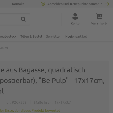
Kontakt
Anmelden und Treuepunkte sammeln
SUCHE
Suche schließen
Konto
Warenkorb
Minicart
nwegbesteck
Tüten & Beutel
Servietten
Hygieneartikel
 500ml
le aus Bagasse, quadratisch
postierbar), "Be Pulp" - 17x17cm,
l
ummer
P2G7382
Maße in cm
17x17x3,7
der Erste, der dieses Produkt bewertet