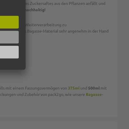
m Auspressen des Zuckersaftes aus den Pflanzen anfällt und
lter Hinsicht nachhaltig!
rs gut für die Weiterverarbeitung zu
 fühlt sich das Bagasse-Material sehr angenehm in der Hand
falls mit einem Fassungsvermögen von
375ml
und
500ml
mit
ackungen und Zubehör von pack2go, wie unsere
Bagasse-