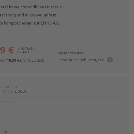
ers Umweltfreundliches Material
eständig und mikrowellenfest
% kompostierbar laut EN 13 432
9 €
65,44 €
Versandkosten
ück
/
pro 100 Stück
Entsorgungsgebühr:
0,11 €
18,33 €
Varianten
17x17cm, 500ml
 Lager