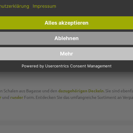
 der bei der Gewinnung von Zuckerrohr als "Beiprodukt" abfällt und bei
erial kann selbstverständlich kompostiert werden.
Somit ist es in doppe
nnovativ: Die langfaserigen Fasern des Zuckerrohrs eignen sich besonde
tät und machen das Produkt feuchtigkeitsfest und auslaufsicher. Zudem
höner, natürlicher Optik!
an Schalen aus Bagasse und den
dazugehörigen Deckeln
. Sie sind eben
r
und
runder
Form. Entdecken Sie das umfangreiche Sortiment an Verp