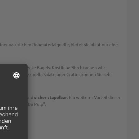
einer natürlichen Rohmaterialquelle, bietet sie nicht nur eine
ipasti oder belegte Bagels. Köstliche Blechkuchen wie
ie Tomate-Mozzarella Salate oder Gratins können Sie sehr
ie
rutschfest
und
sicher stapelbar
. Ein weiterer Vorteil dieser
ack2go Schale "Be Pulp".