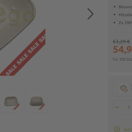
Besond
Hitzeb
Zu 100
63,29 €
54,9
Für 300 St
Auf