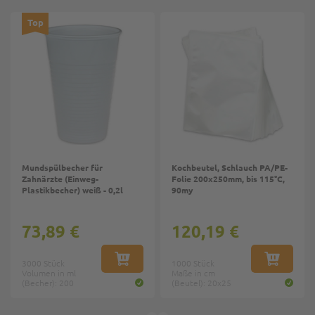
Top
Mundspülbecher für
Kochbeutel, Schlauch PA/PE-
Zahnärzte (Einweg-
Folie 200x250mm, bis 115°C,
Plastikbecher) weiß - 0,2l
90my
73,89 €
120,19 €
3000 Stück
IN DEN WARENKORB
1000 Stück
IN DEN W
Volumen in ml
Maße in cm
(Becher): 200
(Beutel): 20x25