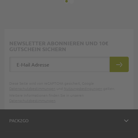
NEWSLETTER ABONNIEREN UND 10€
GUTSCHEIN SICHERN
E-Mail Adresse
ABONNIE
Diese Seite wird von reCAPTCHA gesichert, Google
Datenschutzbestimmungen
und
Nutzungsbedingungen
gelten.
Weitere Informationen finden Sie in unseren
Datenschutzbestimmungen
.
PACK2GO