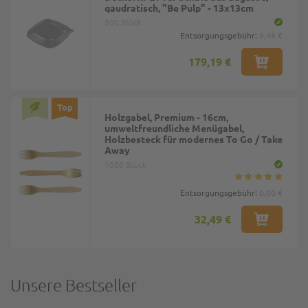
qaudratisch, "Be Pulp" - 13x13cm
500 Stück
Entsorgungsgebühr:
9,46 €
179,19 €
Top
Holzgabel, Premium - 16cm,
umweltfreundliche Menügabel,
Holzbesteck für modernes To Go / Take
Away
1000 Stück
Entsorgungsgebühr:
0,00 €
32,49 €
Unsere Bestseller