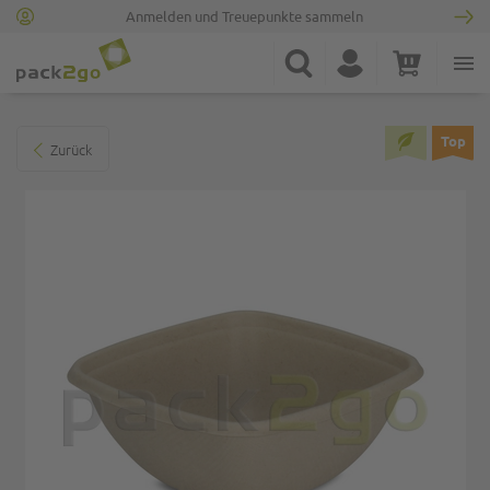
Anmelden und Treuepunkte sammeln
Zur Startseite
Suche
Konto
Warenkorb
Minicart
Zum Ende der Bildgalerie springen
Top
Zurück