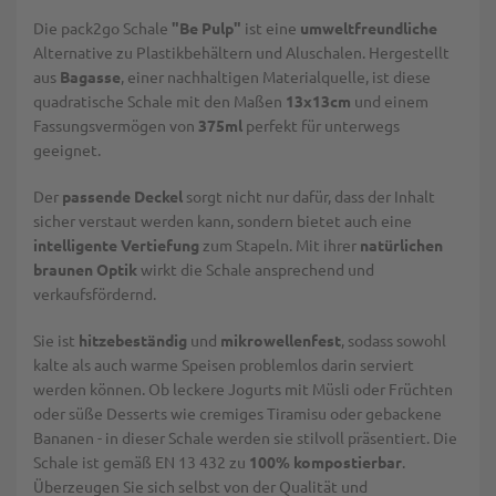
Die pack2go Schale
"Be Pulp"
ist eine
umweltfreundliche
Alternative zu Plastikbehältern und Aluschalen. Hergestellt
aus
Bagasse
, einer nachhaltigen Materialquelle, ist diese
quadratische Schale mit den Maßen
13x13cm
und einem
Fassungsvermögen von
375ml
perfekt für unterwegs
geeignet.
Der
passende Deckel
sorgt nicht nur dafür, dass der Inhalt
sicher verstaut werden kann, sondern bietet auch eine
intelligente Vertiefung
zum Stapeln. Mit ihrer
natürlichen
braunen Optik
wirkt die Schale ansprechend und
verkaufsfördernd.
Sie ist
hitzebeständig
und
mikrowellenfest
, sodass sowohl
kalte als auch warme Speisen problemlos darin serviert
werden können. Ob leckere Jogurts mit Müsli oder Früchten
oder süße Desserts wie cremiges Tiramisu oder gebackene
Bananen - in dieser Schale werden sie stilvoll präsentiert. Die
Schale ist gemäß EN 13 432 zu
100% kompostierbar
.
Überzeugen Sie sich selbst von der Qualität und