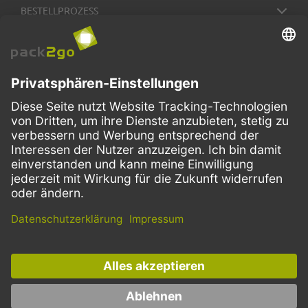
BESTELLPROZESS
SERVICE
ZAHLUNGSMETHODEN
VERSANDARTEN
Facebook
Instagram
LinkedIn