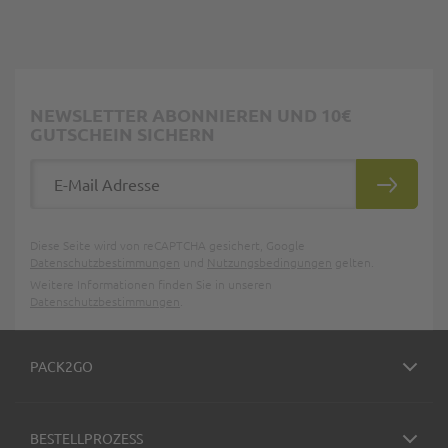
NEWSLETTER ABONNIEREN UND 10€
GUTSCHEIN SICHERN
E-Mail Adresse
ABONNIE
Diese Seite wird von reCAPTCHA gesichert, Google
Datenschutzbestimmungen
und
Nutzungsbedingungen
gelten.
Weitere Informationen finden Sie in unseren
Datenschutzbestimmungen
.
PACK2GO
BESTELLPROZESS