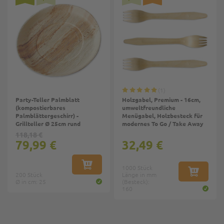
1
Party-Teller Palmblatt
Holzgabel, Premium - 16cm,
(kompostierbares
umweltfreundliche
Palmblättergeschirr) -
Menügabel, Holzbesteck für
Grillteller Ø 25cm rund
modernes To Go / Take Away
118,18 €
79,99 €
32,49 €
IN DEN WARENKORB
1000 Stück
200 Stück
Länge in mm
IN DEN W
Ø in cm: 25
(Besteck):
160