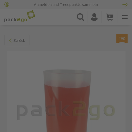
Anmelden und Treuepunkte sammeln
Zur Startseite
Suche
Konto
Warenkorb
Minicart
Zum Ende der Bildgalerie springen
Top
Zurück