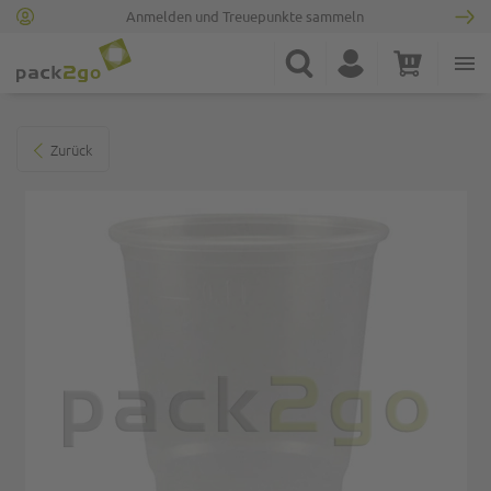
Anmelden und Treuepunkte sammeln
Zur Startseite
Suche
Konto
Warenkorb
Minicart
Zum Ende der Bildgalerie springen
Zurück