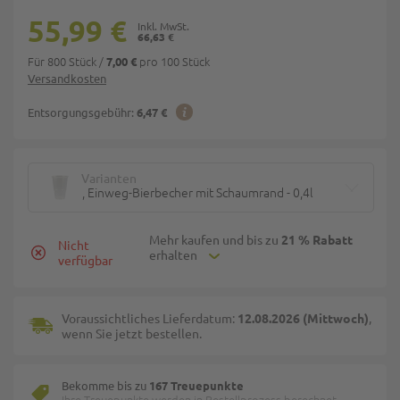
55,99 €
66,63 €
Für 800 Stück
/
pro 100 Stück
7,00 €
Versandkosten
Entsorgungsgebühr:
6,47 €
Varianten
, Einweg-Bierbecher mit Schaumrand - 0,4l
Mehr kaufen und bis zu
21 % Rabatt
Nicht
erhalten
verfügbar
Voraussichtliches Lieferdatum:
12.08.2026 (Mittwoch)
,
wenn Sie jetzt bestellen.
Bekomme bis zu
167 Treuepunkte
Ihre Treuepunkte werden in Bestellprozess berechnet.