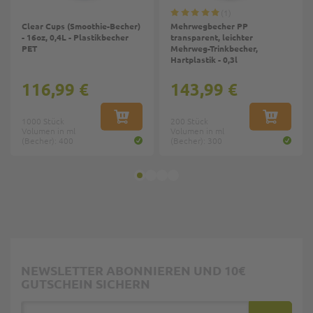
1
Clear Cups (Smoothie-Becher)
Mehrwegbecher PP
- 16oz, 0,4L - Plastikbecher
transparent, leichter
PET
Mehrweg-Trinkbecher,
Hartplastik - 0,3l
116,99 €
143,99 €
1000 Stück
IN DEN WARENKORB
200 Stück
IN DEN W
Volumen in ml
Volumen in ml
(Becher): 400
(Becher): 300
NEWSLETTER ABONNIEREN UND 10€
GUTSCHEIN SICHERN
E-Mail Adresse