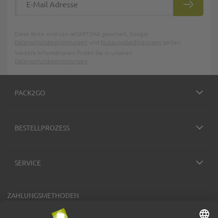
ABONNIE
Diese Seite wird von reCAPTCHA gesichert, Google
Datenschutzbestimmungen
und
Nutzungsbedingungen
gelten.
Weitere Informationen finden Sie in unseren
Datenschutzbestimmungen
.
PACK2GO
BESTELLPROZESS
SERVICE
ZAHLUNGSMETHODEN