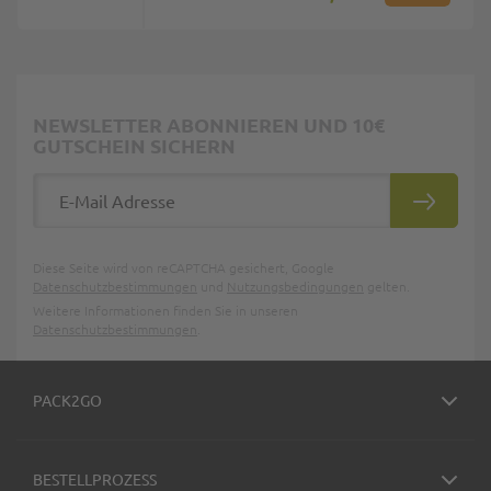
NEWSLETTER ABONNIEREN UND 10€
GUTSCHEIN SICHERN
E-Mail Adresse
ABONNIE
Diese Seite wird von reCAPTCHA gesichert, Google
Datenschutzbestimmungen
und
Nutzungsbedingungen
gelten.
Weitere Informationen finden Sie in unseren
Datenschutzbestimmungen
.
PACK2GO
BESTELLPROZESS