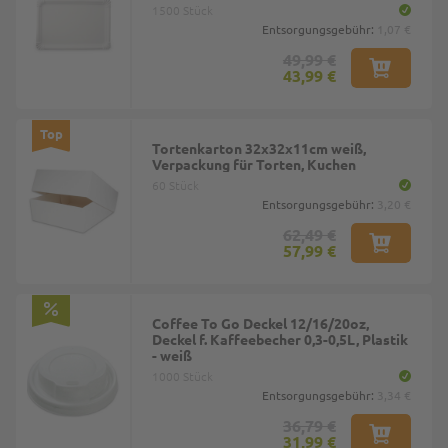
1500 Stück
Entsorgungsgebühr:
1,07 €
49,99 €
43,99 €
Top
Tortenkarton 32x32x11cm weiß,
Verpackung für Torten, Kuchen
60 Stück
Entsorgungsgebühr:
3,20 €
62,49 €
57,99 €
Coffee To Go Deckel 12/16/20oz,
Deckel f. Kaffeebecher 0,3-0,5L, Plastik
- weiß
1000 Stück
Entsorgungsgebühr:
3,34 €
36,79 €
31,99 €