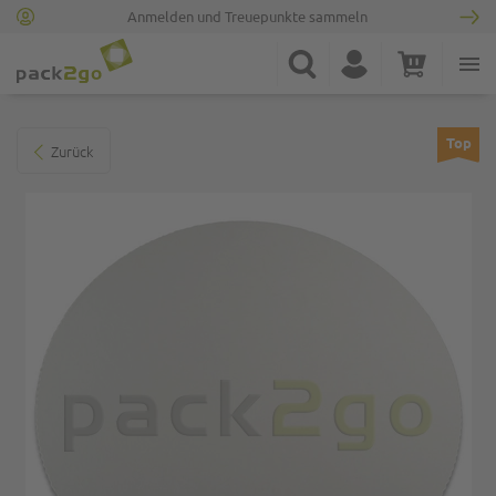
Anmelden und Treuepunkte sammeln
Zur Startseite
Suche
Konto
Warenkorb
Minicart
Zum Ende der Bildgalerie springen
Top
Zurück