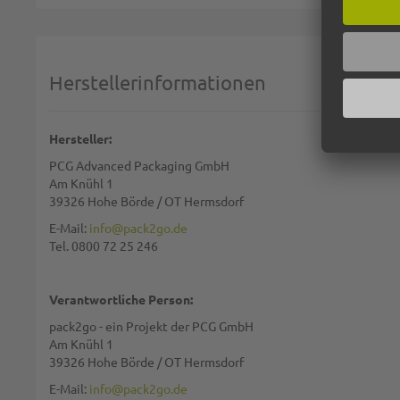
Deine Bewertung:
1 star
2 stars
3 stars
4 stars
5 stars
Machen Sie Ihre Bewertung
Herstellerinformationen
Name:
Hersteller:
PCG Advanced Packaging GmbH
Zusammenfassung:
Am Knühl 1
39326 Hohe Börde / OT Hermsdorf
E-Mail:
info@pack2go.de
Tel. 0800 72 25 246
Bewertung:
Verantwortliche Person:
pack2go - ein Projekt der PCG GmbH
Am Knühl 1
39326 Hohe Börde / OT Hermsdorf
Diese Seite wird von reCAPTCHA gesichert, Google
Datenschutzbestim
E-Mail:
info@pack2go.de