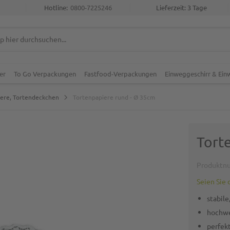
Hotline:
0800-7225246
Lieferzeit: 3 Tage
er
To Go Verpackungen
Fastfood-Verpackungen
Einweggeschirr & Ei
iere, Tortendeckchen
Tortenpapiere rund - Ø 35cm
Tort
Produktn
Seien Sie 
stabile
hochwe
perfek