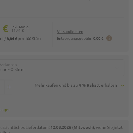
 €
11,41 €
Versandkosten
ück
/
pro 100 Stück
Entsorgungsgebühr:
0,00 €
3,84 €
Varianten
rund - Ø 35cm
Mehr kaufen und bis zu
4 % Rabatt
erhalten
 Lager
ussichtliches Lieferdatum:
12.08.2026 (Mittwoch)
, wenn Sie jetzt
ellen.