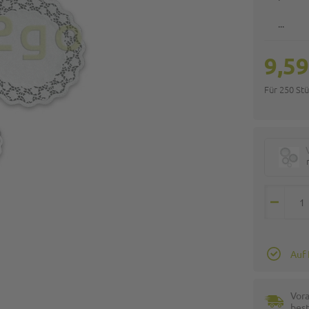
...
9,59
Für 250 St
Auf
Vora
best