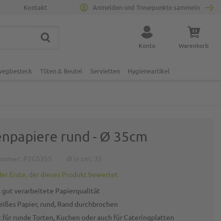
Kontakt
Anmelden und Treuepunkte sammeln
SUCHE
Suche schließen
Konto
Warenkorb
Minicart
nwegbesteck
Tüten & Beutel
Servietten
Hygieneartikel
enpapiere rund - Ø 35cm
ummer
P2G5355
Ø in cm
35
der Erste, der dieses Produkt bewertet
, gut verarbeitete Papierqualität
ißes Papier, rund, Rand durchbrochen
t für runde Torten, Kuchen oder auch für Cateringplatten