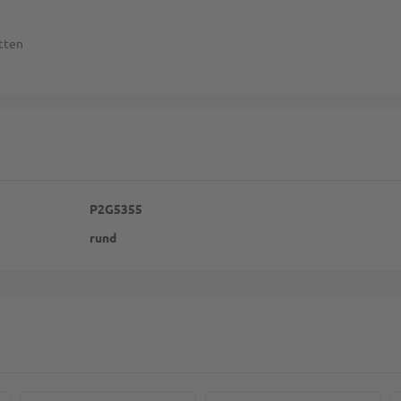
atten
P2G5355
rund