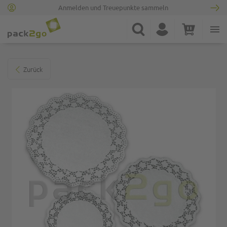
Anmelden und Treuepunkte sammeln
Zur Startseite
Suche
Konto
Warenkorb
Minicart
Zum Ende der Bildgalerie springen
Zurück