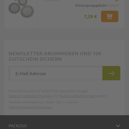
Entsorgungsgebühr:
0,00 €
7,29 €
NEWSLETTER ABONNIEREN UND 10€
GUTSCHEIN SICHERN
E-Mail Adresse
ABONNIE
Diese Seite wird von reCAPTCHA gesichert, Google
Datenschutzbestimmungen
und
Nutzungsbedingungen
gelten.
Weitere Informationen finden Sie in unseren
Datenschutzbestimmungen
.
PACK2GO