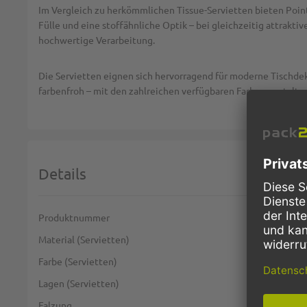
Im Vergleich zu herkömmlichen Tissue-Servietten bieten Point 
Fülle und eine stoffähnliche Optik – bei gleichzeitig attrakt
hochwertige Verarbeitung.
Die Servietten eignen sich hervorragend für moderne Tischdeko
farbenfroh – mit den zahlreichen verfügbaren Farben gestalten
Details
Weitere Informationen
Produktnummer
Material (Servietten)
Farbe (Servietten)
Lagen (Servietten)
Falzung