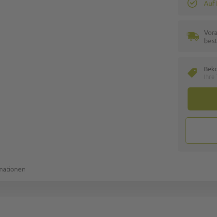
Auf
Vora
best
Bek
Ihre
rmationen