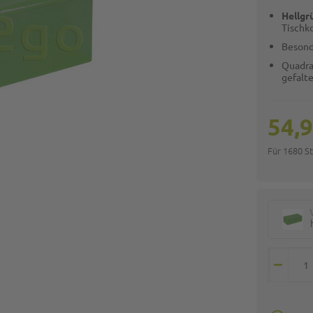
Hellgr
Tischk
Besond
Quadra
gefalte
54,9
Für 1680 S