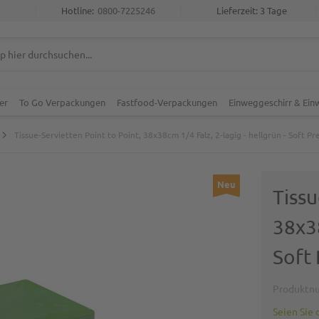
Hotline:
0800-7225246
Lieferzeit: 3 Tage
er
To Go Verpackungen
Fastfood-Verpackungen
Einweggeschirr & Ei
Tissue-Servietten Point to Point, 38x38cm 1/4 Falz, 2-lagig - hellgrün - Soft P
Neu
Tissu
38x38
Soft
Produktn
Seien Sie 