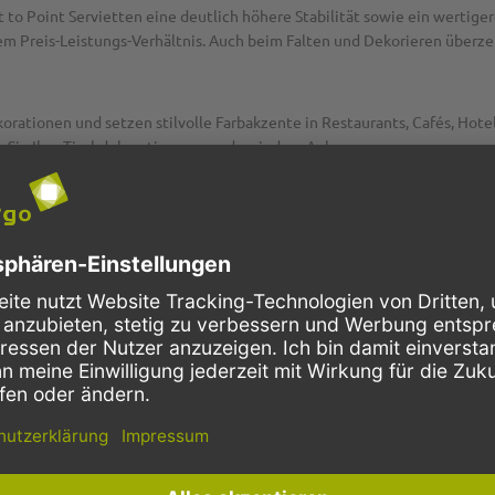
to Point Servietten eine deutlich höhere Stabilität sowie ein wertiger
ivem Preis-Leistungs-Verhältnis. Auch beim Falten und Dekorieren überz
rationen und setzen stilvolle Farbakzente in Restaurants, Cafés, Hotel
 Sie Ihre Tischdekoration passend zu jedem Anlass.
P2G8886
Tissue Soft
hellgrün
2-lagig
1/4 Falz