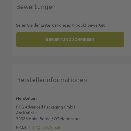
Bewertungen
Seien Sie der Erste, der dieses Produkt bewertet
BEWERTUNG SCHREIBEN
SIE BEWERTEN:
TISSUE-SERVIETTEN POINT TO P
Deine Bewertung:
1 star
2 stars
3 stars
4 stars
5 stars
Machen Sie Ihre Bewertung
Herstellerinformationen
Name:
Hersteller:
PCG Advanced Packaging GmbH
Zusammenfassung:
Am Knühl 1
39326 Hohe Börde / OT Hermsdorf
E-Mail:
info@pack2go.de