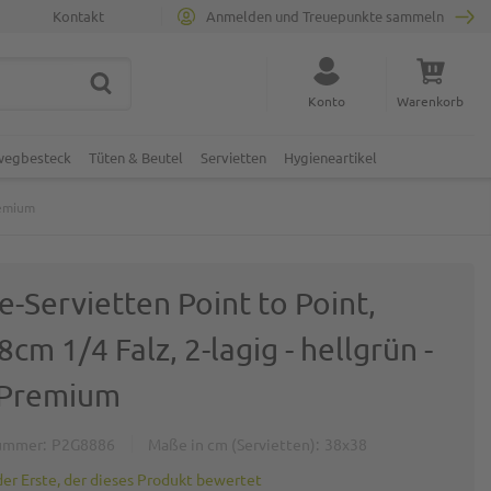
Kontakt
Anmelden und Treuepunkte sammeln
SUCHE
Suche schließen
Konto
Warenkorb
Minicart
nwegbesteck
Tüten & Beutel
Servietten
Hygieneartikel
remium
e-Servietten Point to Point,
cm 1/4 Falz, 2-lagig - hellgrün -
 Premium
ummer
P2G8886
Maße in cm (Servietten)
38x38
der Erste, der dieses Produkt bewertet