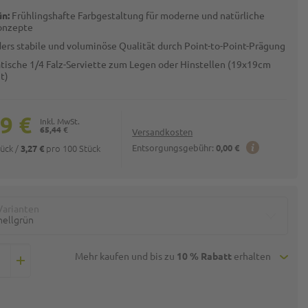
ün:
Frühlingshafte Farbgestaltung für moderne und natürliche
onzepte
ers stabile und voluminöse Qualität durch Point-to-Point-Prägung
tische 1/4 Falz-Serviette zum Legen oder Hinstellen (19x19cm
t)
9 €
65,44 €
Versandkosten
tück
/
pro 100 Stück
Entsorgungsgebühr:
0,00 €
3,27 €
Varianten
hellgrün
Mehr kaufen und bis zu
10 % Rabatt
erhalten