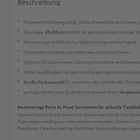
Beschreibung
Preiswerte Markenqualität, Zellstoffserviette aus reinem S
Zweilagig,
38x38cm:
Perfekt für gehobene Gastronomie, Di
Hochwertige stoffähnliche Optik und angenehme Haptik
Formstabil und ideal zum Falten von Serviettenformen
Optimal für Gastronomie, Catering, Hotellerie und Veranst
Hohe Saugfähigkeit bei gleichzeitig geringem Materialein
Große Farbauswahl
für saisonale oder individuelle Tischd
pack2go bietet gute Qualität zum kleinen Preis.
Vergleiche
Hochwertige Point to Point Servietten für stilvolle Tischku
Unsere Point to Point Servietten überzeugen durch ihre hoc
Papierlagen punktgenau miteinander verbunden. Dadurch entste
Hotellerie, Catering oder bei festlichen Veranstaltungen eign