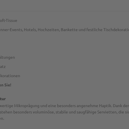
oft-Tissue
nner-Events, Hotels, Hochzeiten, Bankette und festliche Tischdekorat
altungen
satz
ekorationen
n Sie!
ltur
hwertige Mikroprägung und eine besonders angenehme Haptik. Dank der 
hen besonders voluminöse, stabile und saugfähige Servietten, die sich
en.