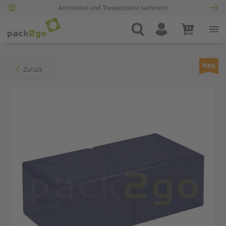
Anmelden und Treuepunkte sammeln
Zur Startseite
Suche
Konto
Warenkorb
Minicart
Zum Ende der Bildgalerie springen
Neu
Zurück