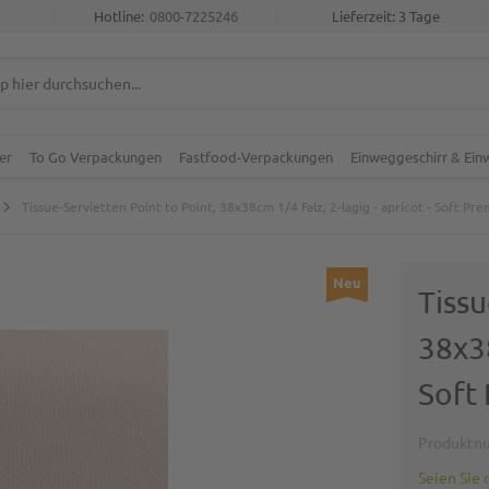
Hotline:
0800-7225246
Lieferzeit: 3 Tage
er
To Go Verpackungen
Fastfood-Verpackungen
Einweggeschirr & Ei
Tissue-Servietten Point to Point, 38x38cm 1/4 Falz, 2-lagig - apricot - Soft Pr
Neu
Tissu
38x38
Soft
Produktn
Seien Sie 