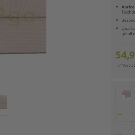
Aprico
Tischd
Besond
Quadra
gefalte
54,9
Für 1680 S