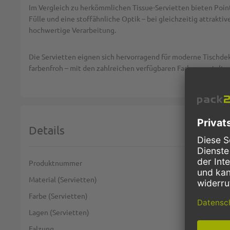
Im Vergleich zu herkömmlichen Tissue-Servietten bieten Point 
Fülle und eine stoffähnliche Optik – bei gleichzeitig attrakt
hochwertige Verarbeitung.
Die Servietten eignen sich hervorragend für moderne Tischdeko
farbenfroh – mit den zahlreichen verfügbaren Farben gestalten
Details
Weitere Informationen
Produktnummer
Material (Servietten)
Farbe (Servietten)
Lagen (Servietten)
Falzung