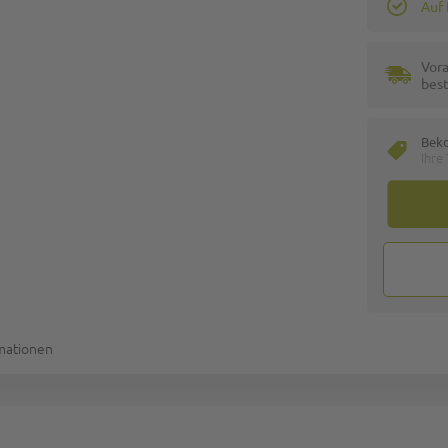
Auf
Vora
best
Bek
Ihre
rmationen