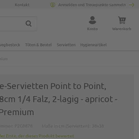
Kontakt
Anmelden und Treuepunkte sammeln
SUCHE
Suche schließen
Konto
Warenkorb
Minicart
nwegbesteck
Tüten & Beutel
Servietten
Hygieneartikel
emium
e-Servietten Point to Point,
cm 1/4 Falz, 2-lagig - apricot -
 Premium
ummer
P2G8878
Maße in cm (Servietten)
38x38
der Erste, der dieses Produkt bewertet