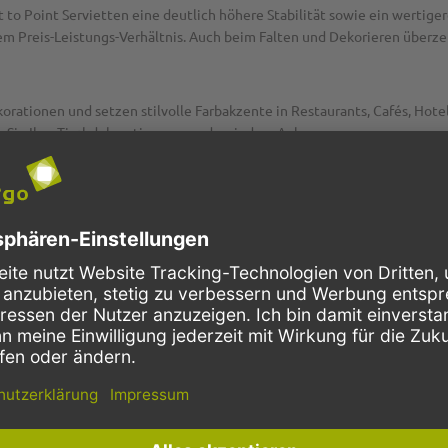
to Point Servietten eine deutlich höhere Stabilität sowie ein wertiger
ivem Preis-Leistungs-Verhältnis. Auch beim Falten und Dekorieren überz
rationen und setzen stilvolle Farbakzente in Restaurants, Cafés, Hotel
 Sie Ihre Tischdekoration passend zu jedem Anlass.
P2G8878
Tissue Soft
apricot
2-lagig
1/4 Falz