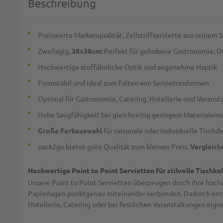
Beschreibung
Preiswerte Markenqualität, Zellstoffserviette aus reinem S
Zweilagig,
38x38cm:
Perfekt für gehobene Gastronomie, Di
Hochwertige stoffähnliche Optik und angenehme Haptik
Formstabil und ideal zum Falten von Serviettenformen
Optimal für Gastronomie, Catering, Hotellerie und Veranst
Hohe Saugfähigkeit bei gleichzeitig geringem Materialein
Große Farbauswahl
für saisonale oder individuelle Tischd
pack2go bietet gute Qualität zum kleinen Preis.
Vergleiche
Hochwertige Point to Point Servietten für stilvolle Tischku
Unsere Point to Point Servietten überzeugen durch ihre hoc
Papierlagen punktgenau miteinander verbunden. Dadurch entste
Hotellerie, Catering oder bei festlichen Veranstaltungen eign