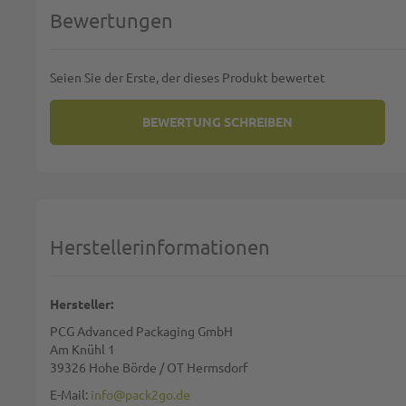
Bewertungen
Seien Sie der Erste, der dieses Produkt bewertet
BEWERTUNG SCHREIBEN
SIE BEWERTEN:
TISSUE-SERVIETTEN POINT TO P
Deine Bewertung:
1 star
2 stars
3 stars
4 stars
5 stars
Machen Sie Ihre Bewertung
Herstellerinformationen
Name:
Hersteller:
PCG Advanced Packaging GmbH
Zusammenfassung:
Am Knühl 1
39326 Hohe Börde / OT Hermsdorf
E-Mail:
info@pack2go.de