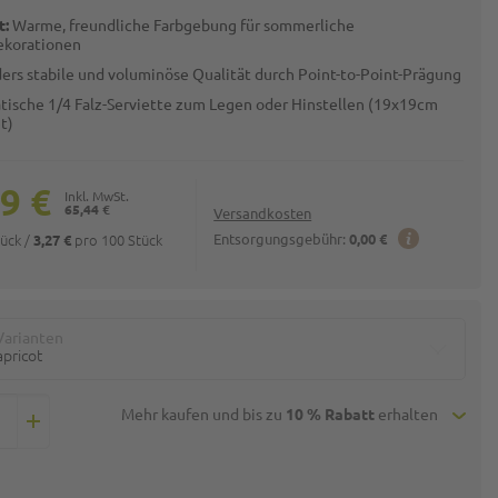
t:
Warme, freundliche Farbgebung für sommerliche
ekorationen
ers stabile und voluminöse Qualität durch Point-to-Point-Prägung
tische 1/4 Falz-Serviette zum Legen oder Hinstellen (19x19cm
t)
9 €
65,44 €
Versandkosten
tück
/
pro 100 Stück
Entsorgungsgebühr:
0,00 €
3,27 €
Varianten
apricot
Mehr kaufen und bis zu
10 % Rabatt
erhalten