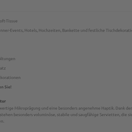
oft-Tissue
nner-Events, Hotels, Hochzeiten, Bankette und festliche Tischdekorat
altungen
satz
ekorationen
n Sie!
ltur
hwertige Mikroprägung und eine besonders angenehme Haptik. Dank der 
hen besonders voluminöse, stabile und saugfähige Servietten, die sich
en.