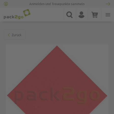
Anmelden und Treuepunkte sammeln
Zur Startseite
Suche
Konto
Warenkorb
Minicart
Zum Ende der Bildgalerie springen
Zurück