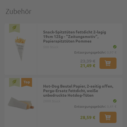
Zubehör
Snack-Spitztüten fettdicht 2-lagig
19cm 125g - "Zeitungsmotiv",
Papierspitztüten Pommes
500 Stück
Entsorgungsgebühr:
0,97 €
23,39 €
21,49 €
Top
Hot-Dog Beutel Papier, 2-seitig offen,
Perga-Ersatz fettdicht, weiße
unbedruckte Hotdog-Tüten
2000 Stück
Entsorgungsgebühr:
0,41 €
28,59 €