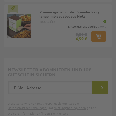
Pommesgabeln in der Spenderbox /
lange Imbissgabel aus Holz
1000 Stück
Entsorgungsgebühr:
0,00 €
5,39 €
4,99 €
NEWSLETTER ABONNIEREN UND 10€
GUTSCHEIN SICHERN
E-Mail Adresse
ABONNIE
Diese Seite wird von reCAPTCHA gesichert, Google
Datenschutzbestimmungen
und
Nutzungsbedingungen
gelten.
Weitere Informationen finden Sie in unseren