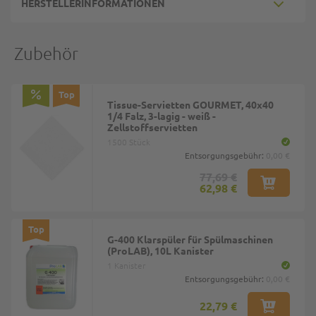
HERSTELLERINFORMATIONEN
Zubehör
Top
Tissue-Servietten GOURMET, 40x40
1/4 Falz, 3-lagig - weiß -
Zellstoffservietten
1500 Stück
Entsorgungsgebühr:
0,00 €
77,69 €
62,98 €
Top
G-400 Klarspüler für Spülmaschinen
(ProLAB), 10L Kanister
1 Kanister
Entsorgungsgebühr:
0,00 €
22,79 €