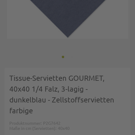
Zum Anfang der Bildgalerie springen
Tissue-Servietten GOURMET,
40x40 1/4 Falz, 3-lagig -
dunkelblau - Zellstoffservietten
farbige
Produktnummer
P2G7642
Maße in cm (Servietten)
40x40