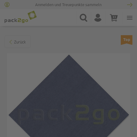
Anmelden und Treuepunkte sammeln
Zur Startseite
Suche
Konto
Warenkorb
Minicart
Zum Ende der Bildgalerie springen
Top
Zurück