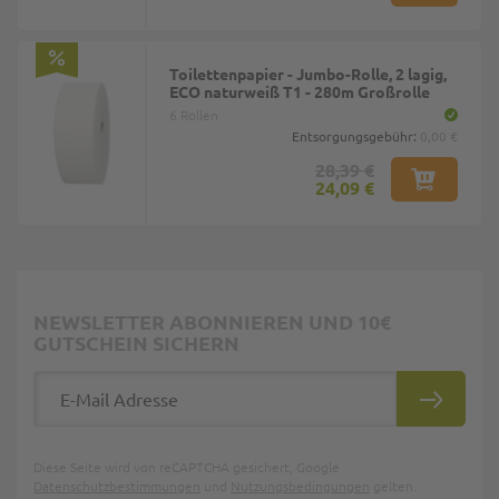
Toilettenpapier - Jumbo-Rolle, 2 lagig,
ECO naturweiß T1 - 280m Großrolle
6 Rollen
Entsorgungsgebühr:
0,00 €
28,39 €
24,09 €
NEWSLETTER ABONNIEREN UND 10€
GUTSCHEIN SICHERN
E-Mail Adresse
ABONNIE
Diese Seite wird von reCAPTCHA gesichert, Google
Datenschutzbestimmungen
und
Nutzungsbedingungen
gelten.