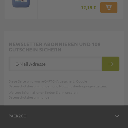
12,19 €
NEWSLETTER ABONNIEREN UND 10€
GUTSCHEIN SICHERN
E-Mail Adresse
ABONNIE
Diese Seite wird von reCAPTCHA gesichert, Google
Datenschutzbestimmungen
und
Nutzungsbedingungen
gelten.
Weitere Informationen finden Sie in unseren
Datenschutzbestimmungen
.
PACK2GO