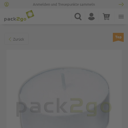
Anmelden und Treuepunkte sammeln
Zur Startseite
Suche
Konto
Warenkorb
Minicart
Zum Ende der Bildgalerie springen
Top
Zurück