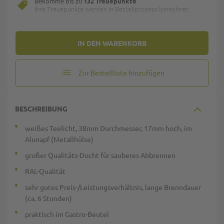
Bekomme bis zu
132 Treuepunkte
Ihre Treuepunkte werden in Bestellprozess berechnet.
IN DEN WARENKORB
Zur Bestellliste hinzufügen
BESCHREIBUNG
weißes Teelicht, 38mm Durchmesser, 17mm hoch, im
Alunapf (Metallhülse)
großer Qualitäts-Docht für sauberes Abbrennen
RAL-Qualität
sehr gutes Preis-/Leistungsverhältnis, lange Brenndauer
(ca. 6 Stunden)
praktisch im Gastro-Beutel