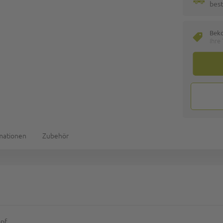
best
Bek
Ihre
rmationen
Zubehör
apf