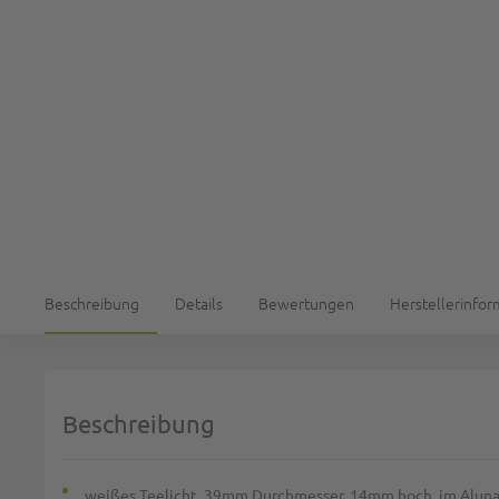
Beschreibung
Details
Bewertungen
Herstellerinfo
Beschreibung
weißes Teelicht, 39mm Durchmesser, 14mm hoch, im Alun