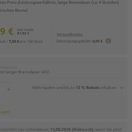
tes Preis-/Leistungsverhältnis, lange Brenndauer (ca. 4 Stunden)
ktischen Beutel
9 €
87,93 €
Versandkosten
tück
/
pro 100 Stück
Entsorgungsgebühr:
0,00 €
7,39 €
Varianten
mit langer Brenndauer (4h)!
Mehr kaufen und bis zu
15 % Rabatt
erhalten
 Lager
ussichtliches Lieferdatum:
12.08.2026 (Mittwoch)
, wenn Sie jetzt