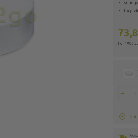
sehr gu
im pra
73,8
Für 1000 S
Auf
Vora