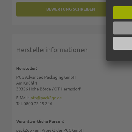
BEWERTUNG SCHREIBEN
SIE BEWERTEN:
TEELICHTER MIT LANGER BREN
Deine Bewertung:
1 star
2 stars
3 stars
4 stars
5 stars
Machen Sie Ihre Bewertung
Herstellerinformationen
Name:
Hersteller:
PCG Advanced Packaging GmbH
Zusammenfassung:
Am Knühl 1
39326 Hohe Börde / OT Hermsdorf
E-Mail:
info@pack2go.de
Tel. 0800 72 25 246
Bewertung:
Verantwortliche Person:
pack2go - ein Projekt der PCG GmbH