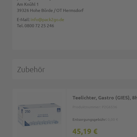
Am Knühl 1
39326 Hohe Börde / OT Hermsdorf
Diese Seite wird von reCAPTCHA gesichert, Google
Datenschutzbestim
E-Mail:
info@pack2go.de
Tel. 0800 72 25 246
BEWERTUNG ABSCHICKEN
Zubehör
Teelichter, Gastro (GIES),
Produktnummer:
P2G6536
Entsorgungsgebühr:
0,00 €
45,19 €