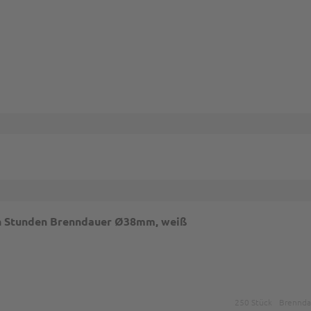
mungen
und
Nutzungsbedingungen
gelten.
 8h Stunden Brenndauer Ø38mm, weiß
250 Stück
Brenndau