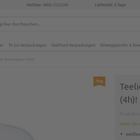
Hotline:
0800-7225246
Lieferzeit: 3 Tage
er
To Go Verpackungen
Fastfood-Verpackungen
Einweggeschirr & Ei
ger Brenndauer (4h)!
Top
Teel
(4h)!
Produktn
Seien Sie 
weißes