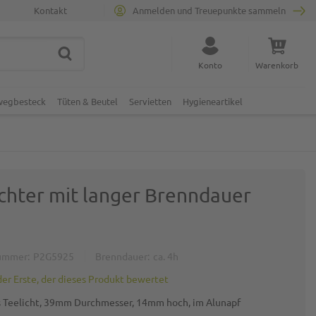
Kontakt
Anmelden und Treuepunkte sammeln
SUCHE
Suche schließen
Konto
Warenkorb
Minicart
nwegbesteck
Tüten & Beutel
Servietten
Hygieneartikel
ichter mit langer Brenndauer
ummer
P2G5925
Brenndauer
ca. 4h
der Erste, der dieses Produkt bewertet
 Teelicht, 39mm Durchmesser, 14mm hoch, im Alunapf