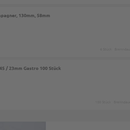
mpagner, 130mm, 58mm
6 Stück
Brenndaue
245 / 23mm Gastro 100 Stück
100 Stück
Brenndauer