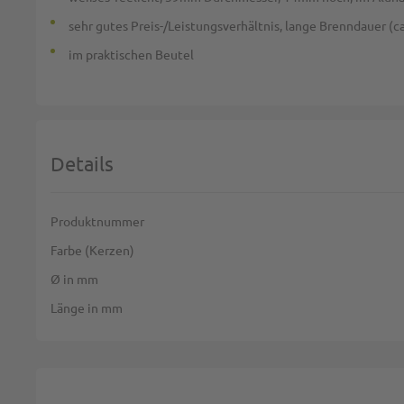
sehr gutes Preis-/Leistungsverhältnis, lange Brenndauer (c
im praktischen Beutel
Details
Weitere Informationen
Produktnummer
Farbe (Kerzen)
Ø in mm
Länge in mm