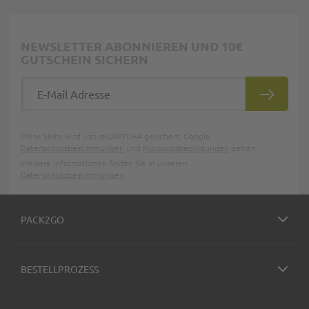
NEWSLETTER ABONNIEREN UND 10€
GUTSCHEIN SICHERN
E-Mail Adresse
ABONNIE
Diese Seite wird von reCAPTCHA gesichert, Google
Datenschutzbestimmungen
und
Nutzungsbedingungen
gelten.
Weitere Informationen finden Sie in unseren
Datenschutzbestimmungen
.
PACK2GO
BESTELLPROZESS