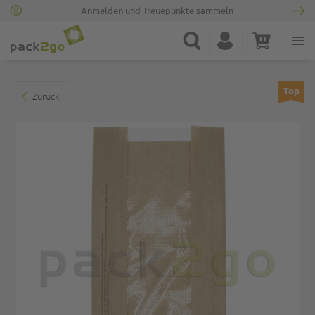
Anmelden und Treuepunkte sammeln
Zur Startseite
Suche
Konto
Warenkorb
Minicart
Zum Ende der Bildgalerie springen
Top
Zurück