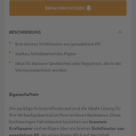
BENACHRICHTIGEN
BESCHREIBUNG
8cm breites Sichtfenster aus genadeltem PP
starkes, fettabweisendes Papier
ideal für kleinere Sandwiches oder Baguettes, die in der
Vitrine präsentiert werden
Eigenschaften:
Die pack2go Sichtstreifenbeutel sind die ideale Lösung für
Ihre Verkaufspräsentation Ihrer leckeren Backwaren. Diese
hochwertigen Faltenbeutel bestehen aus
braunem
Kraftpapier
und verfügen über ein breites
Sichtfenster aus
genadeltem PP
, das einen klaren Blick auf den Inhalt