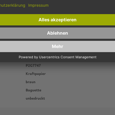
Ihre Gäste strahlen.
P2G7747
Kraftpapier
braun
Baguette
unbedruckt