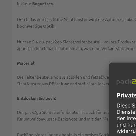
leckere
Baguettes
.
Durch das durchsichtige Sichtfenster wird die Aufmerksamkei
hochwertige Optik
.
Nutzen Sie die pack2go Sichtstreifenbeutel, um Ihre Produkte
appetitlichen Inhalte aufmerksam, was eine Verkaufsfördernde
Material:
Die Faltenbeutel sind aus stabilen und fettabweisenden Kraftp
Sichtfenster aus
PP
ist
klar
und stellt Ihre leckeren Snacks so 
Entdecken Sie auch:
Der pack2go Sichtstreifenbeutel ist auch für mit den
Maßen 1
für umweltbewusste Backshops und mit den Maßen
16+6x32
Pack2go bietet Ihnen ebenfalls ein großes Sortiment an
Verpa