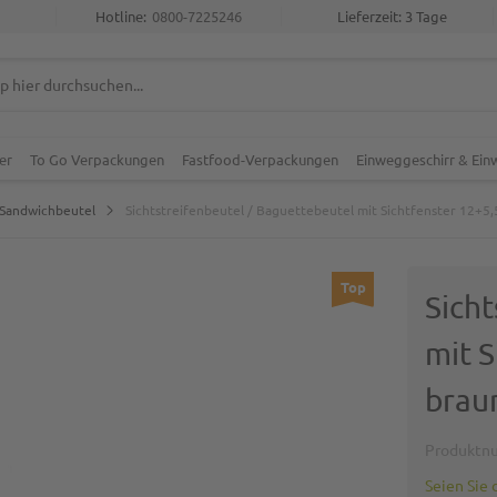
Hotline:
0800-7225246
Lieferzeit: 3 Tage
er
To Go Verpackungen
Fastfood-Verpackungen
Einweggeschirr & Ei
Sandwichbeutel
Sichtstreifenbeutel / Baguettebeutel mit Sichtfenster 12+5,
Top
Sich
mit S
brau
Produktn
Seien Sie 