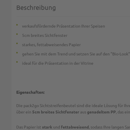
Beschreibung
verkaufsfördernde Präsentation Ihrer Speisen
5cm breites Sichtfenster
starkes, fettabweisendes Papier
gehen Sie mit dem Trend und setzen Sie auf den "Bio-Look"
ideal für die Präsentation in der Vitrine
Eigenschaften:
Die pack2go Sichtstreifenbeutel sind die ideale Lösung für I
über ein
5cm breites Sichtfenster
aus
genadeltem PP
, das ei
Das Papier ist
stark
und
fettabweisend
, sodass Ihre langen 