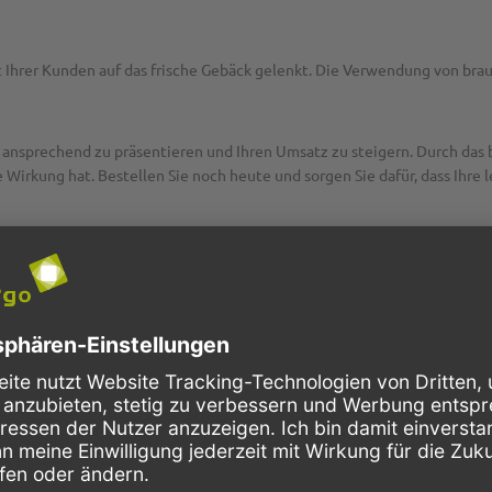
t Ihrer Kunden auf das frische Gebäck gelenkt. Die Verwendung von bra
 ansprechend zu präsentieren und Ihren Umsatz zu steigern. Durch das b
 Wirkung hat. Bestellen Sie noch heute und sorgen Sie dafür, dass Ihr
apier gefertigt und eignen sich perfekt für den
Transport
und die
Prä
schön zur Schau, gleichzeitig ist es
fettdicht
, sodass Ihre Kunden sich 
6+6x32cm
, sowie in
weiß
verfügbar. Unsere
kompostierbaren Faltenb
cm
und
12+5x20cm
erhältlich. So haben Sie die Möglichkeit, den perfekt
ckungen und Zubehör
für den Transport Ihrer Köstlichkeiten. Entdecke