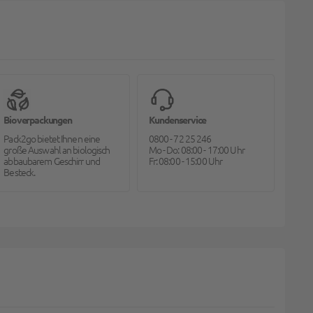
Bioverpackungen
Kundenservice
Pack2go bietet Ihnen eine
0800 - 72 25 246
große Auswahl an biologisch
Mo - Do: 08:00 - 17:00 Uhr
abbaubarem Geschirr und
Fr: 08:00 - 15:00 Uhr
Besteck.