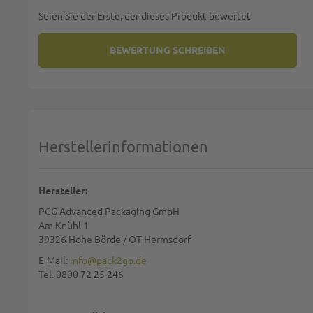
Seien Sie der Erste, der dieses Produkt bewertet
BEWERTUNG SCHREIBEN
SIE BEWERTEN:
SICHTSTREIFENBEUTEL / BAGUE
Deine Bewertung:
1 star
2 stars
3 stars
4 stars
5 stars
Machen Sie Ihre Bewertung
Herstellerinformationen
Name:
Hersteller:
PCG Advanced Packaging GmbH
Zusammenfassung:
Am Knühl 1
39326 Hohe Börde / OT Hermsdorf
E-Mail:
info@pack2go.de
Tel. 0800 72 25 246
Bewertung: