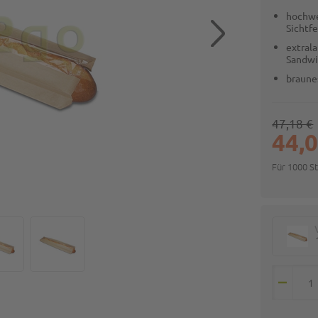
hochwe
Sichtf
extral
Sandwi
braune
47,18 €
44,0
Für 1000 S