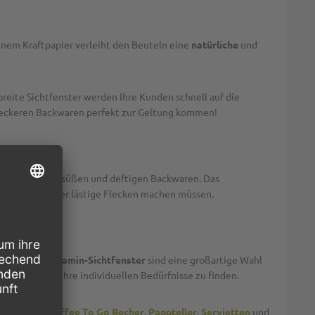
unem Kraftpapier verleiht den Beuteln eine
natürliche
und
reite Sichtfenster werden Ihre Kunden schnell auf die
e leckeren Backwaren perfekt zur Geltung kommen!
sentation
von süßen und deftigen Backwaren. Das
keine Sorgen über lästige Flecken machen müssen.
eutel
mit
Pergamin-Sichtfenster
sind eine großartige Wahl
en Beutel für Ihre individuellen Bedürfnisse zu finden.
n Sie jetzt
Coffee To Go Becher
,
Pappteller
,
Servietten
und