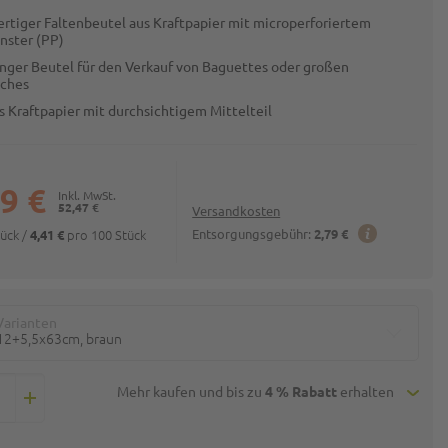
rtiger Faltenbeutel aus Kraftpapier mit microperforiertem
enster (PP)
anger Beutel für den Verkauf von Baguettes oder großen
ches
s Kraftpapier mit durchsichtigem Mittelteil
9 €
52,47 €
Versandkosten
tück
/
pro 100 Stück
Entsorgungsgebühr:
2,79 €
4,41 €
Varianten
12+5,5x63cm, braun
Mehr kaufen und bis zu
4 % Rabatt
erhalten