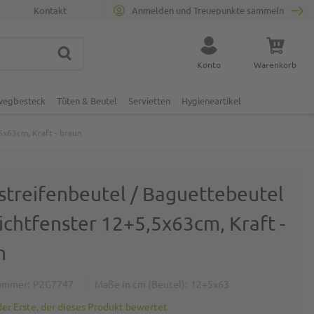
Kontakt
Anmelden und Treuepunkte sammeln
SUCHE
Suche schließen
Konto
Warenkorb
Minicart
nwegbesteck
Tüten & Beutel
Servietten
Hygieneartikel
5x63cm, Kraft - braun
tstreifenbeutel / Baguettebeutel
ichtfenster 12+5,5x63cm, Kraft -
n
ummer
P2G7747
Maße in cm (Beutel)
12+5x63
der Erste, der dieses Produkt bewertet