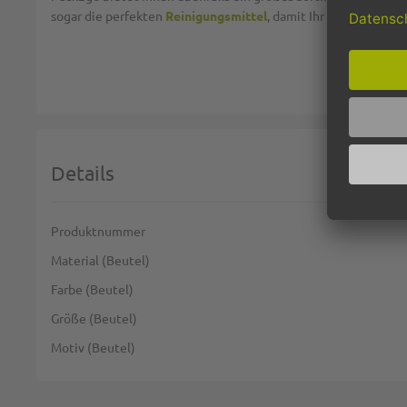
sogar die perfekten
Reinigungsmittel
, damit Ihr Geschäft und 
Details
Weitere Informationen
Produktnummer
Material (Beutel)
Farbe (Beutel)
Größe (Beutel)
Motiv (Beutel)