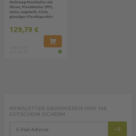
Mehrweg-Menüteller mit
Ohren, Plastikteller (PP),
weiss, ungeteilt, 22cm,
günstiges Plastikgeschirr
129,79 €
IN DEN WARENKORB
1000 Stück
Ø in cm: 22
NEWSLETTER ABONNIEREN UND 10€
GUTSCHEIN SICHERN
E-Mail Adresse
ABONNIE