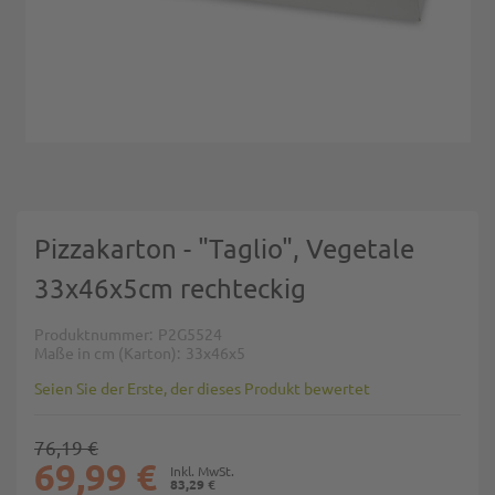
Zum Anfang der Bildgalerie springen
Pizzakarton - "Taglio", Vegetale
33x46x5cm rechteckig
Produktnummer
P2G5524
Maße in cm (Karton)
33x46x5
Seien Sie der Erste, der dieses Produkt bewertet
76,19 €
69,99 €
83,29 €