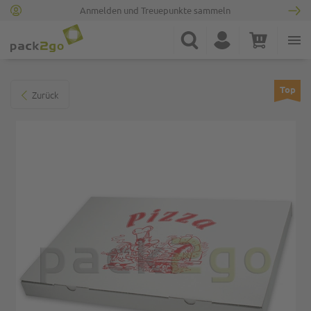
Anmelden und Treuepunkte sammeln
Zur Startseite
Suche
Konto
Warenkorb
Minicart
Zum Ende der Bildgalerie springen
Top
Zurück