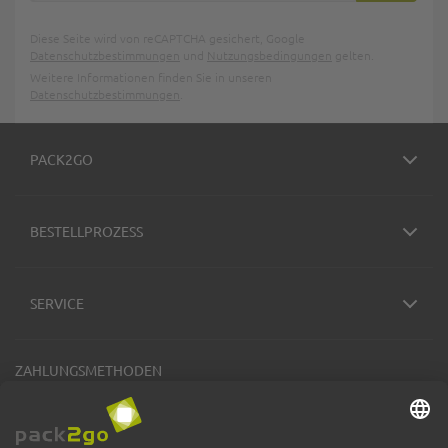
Diese Seite wird von reCAPTCHA gesichert, Google
Datenschutzbestimmungen
und
Nutzungsbedingungen
gelten.
Weitere Informationen finden Sie in unseren
Datenschutzbestimmungen
.
PACK2GO
BESTELLPROZESS
SERVICE
ZAHLUNGSMETHODEN