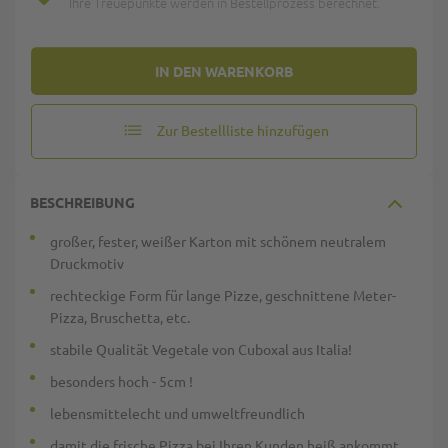
Ihre Treuepunkte werden in Bestellprozess berechnet.
IN DEN WARENKORB
Zur Bestellliste hinzufügen
BESCHREIBUNG
großer, fester, weißer Karton mit schönem neutralem
Druckmotiv
rechteckige Form für lange Pizze, geschnittene Meter-
Pizza, Bruschetta, etc.
stabile Qualität Vegetale von Cuboxal aus Italia!
besonders hoch - 5cm !
lebensmittelecht und umweltfreundlich
damit die frische Pizza bei Ihren Kunden heiß ankommt