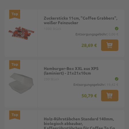
Top
Zuckersticks 11cm, "Coffee Grabbers",
weißer Feinzucker
1000 Stück
Entsorgungsgebühr:
0,00 €
28,69 €
Top
Hamburger-Box XXL aus XPS
(laminiert) - 21x21x10cm
200 Stück
Entsorgungsgebühr:
19,42 €
50,79 €
Top
Holz-Rührstäbchen Standard 140mm,
biologisch abbaubar,
Kaffeerührstäbchen für Coffee To Go