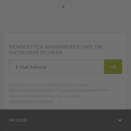
NEWSLETTER ABONNIEREN UND 10€
GUTSCHEIN SICHERN
E-Mail Adresse
ABONNIE
Diese Seite wird von reCAPTCHA gesichert, Google
Datenschutzbestimmungen
und
Nutzungsbedingungen
gelten.
Weitere Informationen finden Sie in unseren
Datenschutzbestimmungen
.
PACK2GO