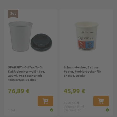
Set
SPARSET - Coffee To Go
Schnapsbecher, 2 cl aus
Kaffeebecher weiß - 8oz,
Papier, Probierbecher für
200ml, Pappbecher mit
Shots & Drinks
schwarzem Deckel
76,89 €
45,99 €
IN DEN WARENKORB
1000 Stück
IN DEN W
Volumen in ml
1 Set
(Becher): 20