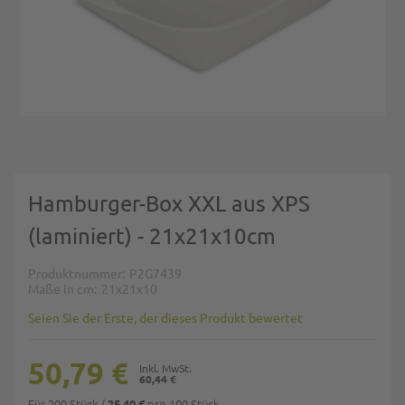
Zum Anfang der Bildgalerie springen
Hamburger-Box XXL aus XPS
(laminiert) - 21x21x10cm
Produktnummer
P2G7439
Maße in cm
21x21x10
Seien Sie der Erste, der dieses Produkt bewertet
50,79 €
60,44 €
Für 200 Stück
/
pro 100 Stück
25,40 €