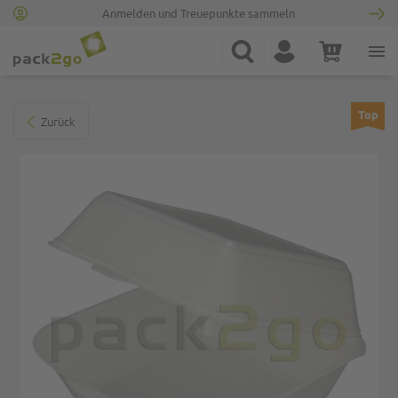
Anmelden und Treuepunkte sammeln
Zur Startseite
Suche
Konto
Warenkorb
Minicart
Zum Ende der Bildgalerie springen
Top
Zurück