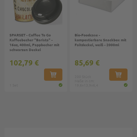
SPARSET - Coffee To Go
Bio-Foodcase -
Kaffeebecher "Barista" -
kompostierbare Snackbox mit
16oz, 400ml, Pappbecher mit
Faltdeckel, weiß - 2000ml
schwarzen Deckel
102,79 €
85,69 €
IN DEN WARENKORB
200 Stück
IN DEN W
Maße in cm:
1 Set
19,6x13,9x6,4