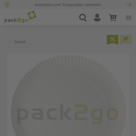
Anmelden und Treuepunkte sammeln
Zur Startseite
Suche
Konto
Warenkorb
Minicart
Zum Ende der Bildgalerie springen
Zurück