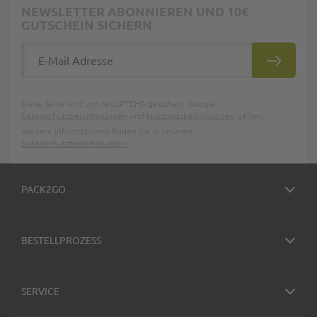
NEWSLETTER ABONNIEREN UND 10€
GUTSCHEIN SICHERN
E-Mail Adresse
ABONNIE
Diese Seite wird von reCAPTCHA gesichert, Google
Datenschutzbestimmungen
und
Nutzungsbedingungen
gelten.
Weitere Informationen finden Sie in unseren
Datenschutzbestimmungen
.
PACK2GO
BESTELLPROZESS
SERVICE