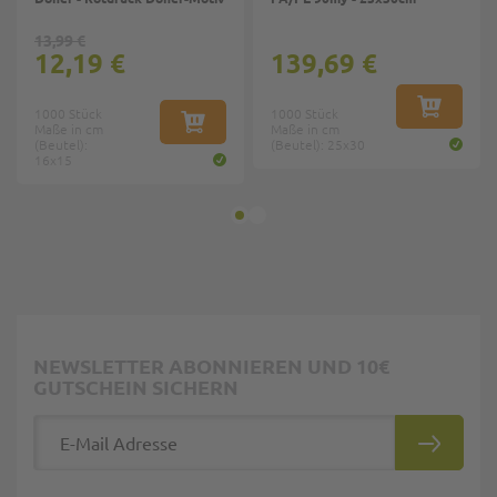
13,99 €
12,19 €
139,69 €
1000 Stück
1000 Stück
IN DEN W
Maße in cm
IN DEN WARENKORB
Maße in cm
(Beutel):
(Beutel): 25x30
16x15
NEWSLETTER ABONNIEREN UND 10€
GUTSCHEIN SICHERN
E-Mail Adresse
ABONNIE