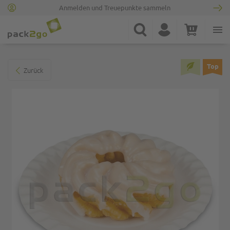
Anmelden und Treuepunkte sammeln
Zur Startseite
Suche
Konto
Warenkorb
Minicart
Zum Ende der Bildgalerie springen
Top
Zurück