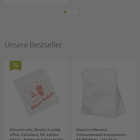
Unsere Bestseller
Dönertasche, Beutel 2-seitig
Siegelrandbeutel,
offen, Cellulose, für echten
Vakuumbeutel transparent -
Döner - Rotdruck Döner-Motiv
PA/PE 90my - 25x30cm