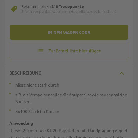
Bekomme bis zu
218 Treuepunkte
Ihre Treuepunkte werden in Bestellprozess berechnet.
IN DEN WARENKORB
Zur Bestellliste hinzufügen
BESCHREIBUNG
nässt nicht stark durch
z.B. als Vorspeisenteller für Antipasti sowie saucenhaltige
Speisen
5x100 Stück im Karton
Anwendung
Dieser 20cm runde KU20-Pappteller mit Randprägung eignet
sich perfekt als kleiner Partyteller für Vorspeisen und heiße