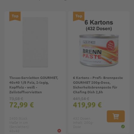
Top
Top
Tissue-Servietten GOURMET,
6 Kartons - Profi- Brennpaste
40x40 1/8 Falz, 2-lagig,
GOURMET 200g-Dose,
Kopffalz - weiß -
Sicherheitsbrennpaste für
Zellstoffservietten
Chafing Dish 2,5h
73,58 €
441,54 €
72,99 €
419,99 €
2400 Stück
432 Dosen
IN DEN W
Maße in cm
Inhalt: 200g-
(Servietten):
Dose
40x40