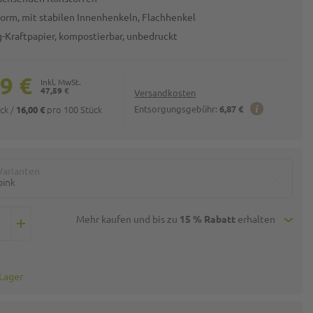
orm, mit stabilen Innenhenkeln, Flachhenkel
g-Kraftpapier, kompostierbar, unbedruckt
9 €
47,59 €
Versandkosten
ück
/
pro 100 Stück
Entsorgungsgebühr:
6,87 €
16,00 €
Varianten
pink
Mehr kaufen und bis zu
15 % Rabatt
erhalten
 Lager