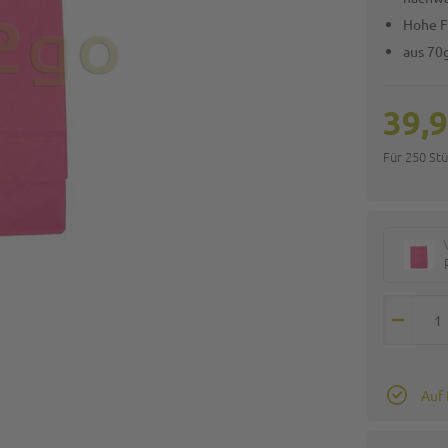
Hohe F
aus 70
39,9
Für 250 St
Auf