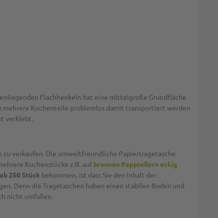
nenliegenden Flachhenkeln hat eine mittelgroße Grundfläche
uch mehrere Kuchenteile problemlos damit transportiert werden
t verklebt.
im zu verkaufen. Die umweltfreundliche Papiertragetasche
 mehrere Kuchenstücke z.B. auf
braunen Papptellern eckig
ab 250 Stück
bekommen, ist dass Sie den Inhalt der
igen. Denn die Tragetaschen haben einen stabilen Boden und
h nicht umfallen.