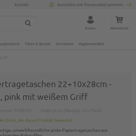
Kontakt
Anmelden und Treuepunkte sammeln
SUCHE
Suche schließen
Konto
Warenkorb
Minicart
nwegbesteck
Tüten & Beutel
Servietten
Hygieneartikel
Griff
ertragetaschen 22+10x28cm -
, pink mit weißem Griff
ummer
P2G8795
Maße in cm (Beutel)
22+10x28
der Erste, der dieses Produkt bewertet
rtige, umweltfreundliche pinke Papiertragetaschen aus
chsenden Rohstoffen