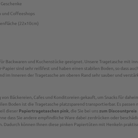
r Geschenke
en und Coffeeshops
denfläche (22x10cm)
l für Backwaren und Kuchenstücke geeignet. Unsere Tragetasche mit in
-Papier sind sehr reißfest und haben einen stabilen Boden, so dass a
ind im Inneren der Tragetasche am oberen Rand sehr sauber und verstärk
g von Bäckereien, Cafes und Konditoreien gekauft, um Snacks für dahe
ilen Boden ist die Tragetasche platzsparend transportierbar. Es passen
eil dieser
Papiertragetaschen pink
, die Sie bei uns
zum Discountpreis 
hne dass Sie andere empfindliche Ware dabei zerdrücken oder beschäd
en. Dadurch können Ihnen diese pinken Papiertüten mit Henkeln praktisc