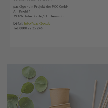
pack2go - ein Projekt der PCG GmbH
Am Knühl 1
39326 Hohe Börde / OT Hermsdorf
Diese Seite wird von reCAPTCHA gesichert, Google
Datenschutzbestim
E-Mail:
info@pack2go.de
Tel. 0800 72 25 246
BEWERTUNG ABSCHICKEN