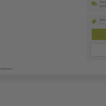
Vora
best
Bek
Ihre
rmationen