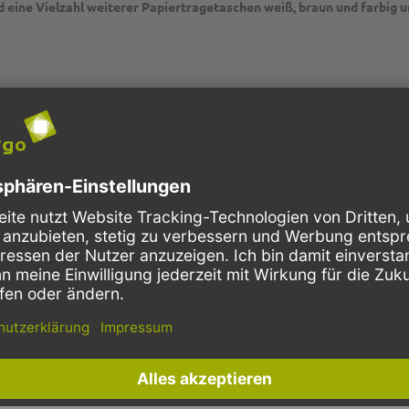
 eine Vielzahl weiterer Papiertragetaschen weiß, braun und farbig 
P2G8795
Kraftpapier
pink
70g
klein
unbedruckt