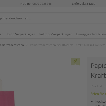
Hotline:
0800-7225246
Lieferzeit: 3 Tage
er
To Go Verpackungen
Fastfood-Verpackungen
Einweggeschirr & Ei
Papiertragetaschen
Papiertragetaschen 22+10x28cm - Kraft, pink mit weißem 
Papi
Kraft
Produktn
Seien Sie 
hochwe
nachwa