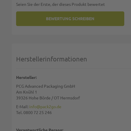
Seien Sie der Erste, der dieses Produkt bewertet
BEWERTUNG SCHREIBEN
SIE BEWERTEN:
PAPIERTRAGETASCHEN 22+10X28
Deine Bewertung:
1 star
2 stars
3 stars
4 stars
5 stars
Machen Sie Ihre Bewertung
Herstellerinformationen
Name:
Hersteller:
PCG Advanced Packaging GmbH
Zusammenfassung:
Am Knühl 1
39326 Hohe Börde / OT Hermsdorf
E-Mail:
info@pack2go.de
Tel. 0800 72 25 246
Bewertung:
Verantwortliche Person: