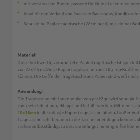
mit verstärktem Boden, passend für kleine Leckereien ode
ideal für den Verkauf von Snacks in Backshops, Konditorei
Sehr kleine Papiertragetasche (28cm hoch) mit kleiner Bo
Material:
Diese hochwertig verarbeitete Papiertragetasche ist speziel
von 22x10cm. Diese Papiertragetaschen aus 70g Top-Kraftliner
können. Die Griffe der Tragetasche aus Papier sind weiß und s
Anwendung:
Die Tragetasche mit Innenhenkel von pack2go wird sehr häufi
kann sehr leicht aufgeklappt und befüllt werden. Mit dem stab
10x16cm
in die robuste Papiertragetasche hinein. Großer Vort
Tragetasche sehr bequem in die Tasche hineinlegen können, o
stehen selbstständig, so dass Sie sehr gut hineingreifen könn