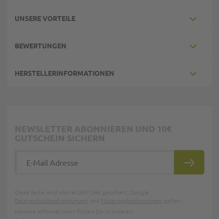
UNSERE VORTEILE
BEWERTUNGEN
HERSTELLERINFORMATIONEN
NEWSLETTER ABONNIEREN UND 10€
GUTSCHEIN SICHERN
E-Mail Adresse
ABONNIE
Diese Seite wird von reCAPTCHA gesichert, Google
Datenschutzbestimmungen
und
Nutzungsbedingungen
gelten.
Weitere Informationen finden Sie in unseren