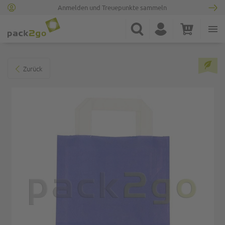
Anmelden und Treuepunkte sammeln
Zur Startseite
Suche
Konto
Warenkorb
Minicart
Zum Ende der Bildgalerie springen
Zurück