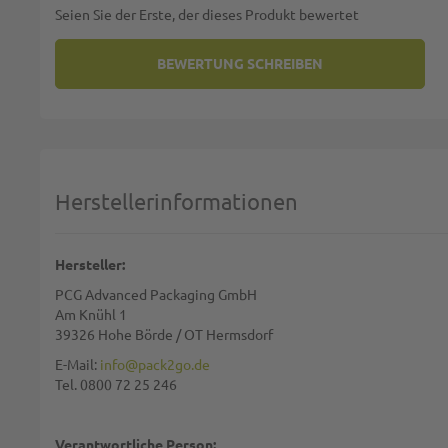
Seien Sie der Erste, der dieses Produkt bewertet
BEWERTUNG SCHREIBEN
SIE BEWERTEN:
PAPIERTRAGETASCHEN 22+10X28
Deine Bewertung:
1 star
2 stars
3 stars
4 stars
5 stars
Machen Sie Ihre Bewertung
Herstellerinformationen
Name:
Hersteller:
PCG Advanced Packaging GmbH
Zusammenfassung:
Am Knühl 1
39326 Hohe Börde / OT Hermsdorf
E-Mail:
info@pack2go.de
Tel. 0800 72 25 246
Bewertung:
Verantwortliche Person: