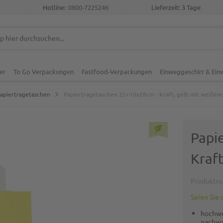
Hotline:
0800-7225246
Lieferzeit: 3 Tage
er
To Go Verpackungen
Fastfood-Verpackungen
Einweggeschirr & Ei
Papiertragetaschen
Papiertragetaschen 22+10x28cm - Kraft, gelb mit weißem 
Papi
Kraft
Produktn
Seien Sie 
hochwe
nachwa