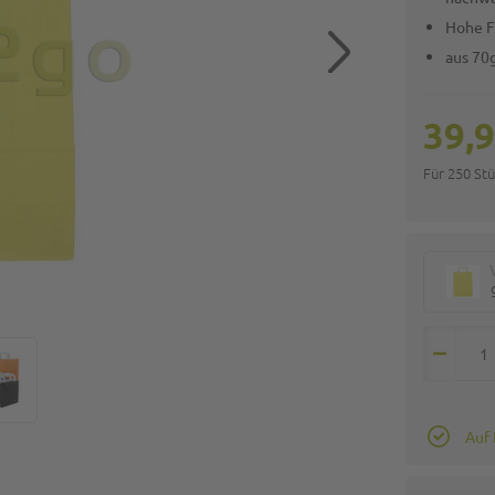
Hohe F
aus 70
39,9
Für 250 St
Auf