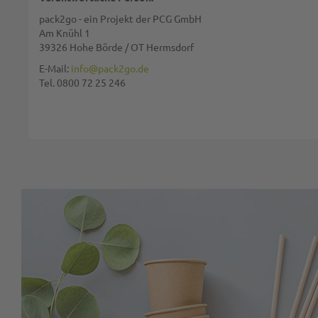
pack2go - ein Projekt der PCG GmbH
Am Knühl 1
39326 Hohe Börde / OT Hermsdorf
Diese Seite wird von reCAPTCHA gesichert, Google
Datenschutzbestim
E-Mail:
info@pack2go.de
Tel. 0800 72 25 246
BEWERTUNG ABSCHICKEN