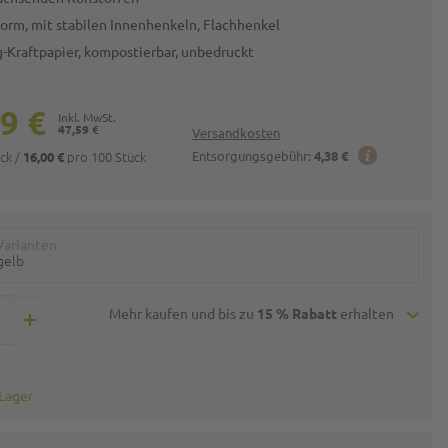
orm, mit stabilen Innenhenkeln, Flachhenkel
g-Kraftpapier, kompostierbar, unbedruckt
9 €
47,59 €
Versandkosten
ück
/
pro 100 Stück
Entsorgungsgebühr:
4,38 €
16,00 €
Varianten
gelb
Mehr kaufen und bis zu
15 % Rabatt
erhalten
 Lager