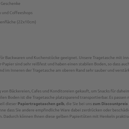
r Geschenke
en und Coffeeshops
denfläche (22x10cm)
l für Backwaren und Kuchenstücke geeignet. Unsere Tragetasche mit in
-Papier sind sehr reißfest und haben einen stabilen Boden, so dass a
ind im Inneren der Tragetasche am oberen Rand sehr sauber und verstärk
g von Bäckereien, Cafes und Konditoreien gekauft, um Snacks für dahe
ilen Boden ist die Tragetasche platzsparend transportierbar. Es passen
eil dieser
Papiertragetaschen gelb
, die Sie bei uns
zum Discountpreis 
hne dass Sie andere empfindliche Ware dabei zerdrücken oder beschäd
en. Dadurch können Ihnen diese gelben Papiertüten mit Henkeln praktis