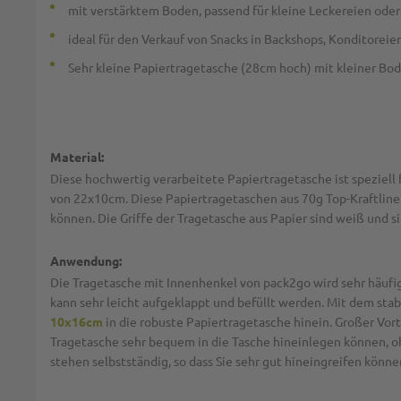
mit verstärktem Boden, passend für kleine Leckereien ode
ideal für den Verkauf von Snacks in Backshops, Konditorei
Sehr kleine Papiertragetasche (28cm hoch) mit kleiner Bo
Material:
Diese hochwertig verarbeitete Papiertragetasche ist speziel
von 22x10cm. Diese Papiertragetaschen aus 70g Top-Kraftliner
können. Die Griffe der Tragetasche aus Papier sind weiß und s
Anwendung:
Die Tragetasche mit Innenhenkel von pack2go wird sehr häufi
kann sehr leicht aufgeklappt und befüllt werden. Mit dem stab
10x16cm
in die robuste Papiertragetasche hinein. Großer Vort
Tragetasche sehr bequem in die Tasche hineinlegen können, o
stehen selbstständig, so dass Sie sehr gut hineingreifen könn