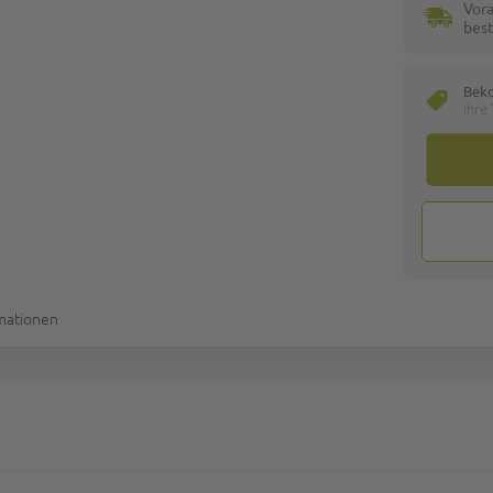
Vora
best
Bek
Ihre
rmationen