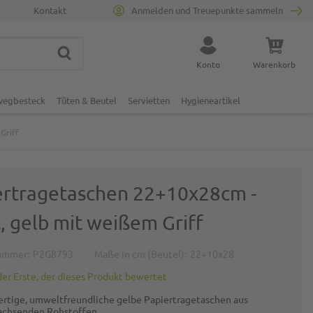
Kontakt
Anmelden und Treuepunkte sammeln
SUCHE
Suche schließen
Konto
Warenkorb
Minicart
nwegbesteck
Tüten & Beutel
Servietten
Hygieneartikel
Griff
ertragetaschen 22+10x28cm -
, gelb mit weißem Griff
ummer
P2G8793
Maße in cm (Beutel)
22+10x28
der Erste, der dieses Produkt bewertet
rtige, umweltfreundliche gelbe Papiertragetaschen aus
chsenden Rohstoffen