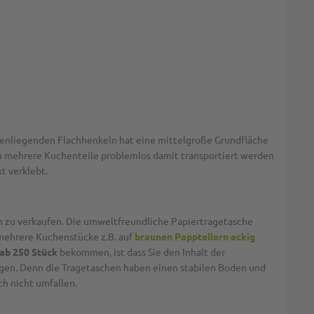
nenliegenden Flachhenkeln hat eine mittelgroße Grundfläche
uch mehrere Kuchenteile problemlos damit transportiert werden
t verklebt.
im zu verkaufen. Die umweltfreundliche Papiertragetasche
 mehrere Kuchenstücke z.B. auf
braunen Papptellern eckig
ab 250 Stück
bekommen, ist dass Sie den Inhalt der
igen. Denn die Tragetaschen haben einen stabilen Boden und
ch nicht umfallen.