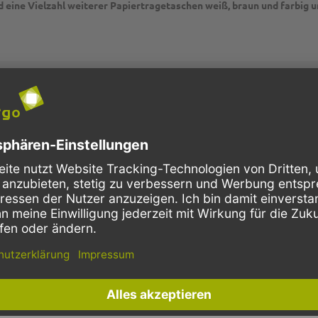
 eine Vielzahl weiterer Papiertragetaschen weiß, braun und farbig 
P2G8793
Kraftpapier
gelb
70g
klein
unbedruckt