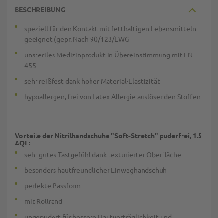
BESCHREIBUNG
speziell für den Kontakt mit fetthaltigen Lebensmitteln
geeignet (gepr. Nach 90/128/EWG
unsteriles Medizinprodukt in Übereinstimmung mit EN
455
sehr reißfest dank hoher Material-Elastizität
hypoallergen, frei von Latex-Allergie auslösenden Stoffen
Vorteile der Nitrilhandschuhe "Soft-Stretch" puderfrei, 1.5
AQL:
sehr gutes Tastgefühl dank texturierter Oberfläche
besonders hautfreundlicher Einweghandschuh
perfekte Passform
mit Rollrand
ungepudert für bessere Hautverträglichkeit und