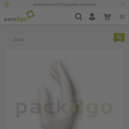
Anmelden und Treuepunkte sammeln
Zur Startseite
Suche
Konto
Warenkorb
Minicart
Zum Ende der Bildgalerie springen
Zurück