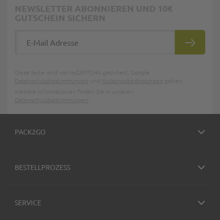
NEWSLETTER ABONNIEREN UND 10€
GUTSCHEIN SICHERN
E-Mail Adresse
ABONNIE
Diese Seite wird von reCAPTCHA gesichert, Google
Datenschutzbestimmungen
und
Nutzungsbedingungen
gelten.
Weitere Informationen finden Sie in unseren
Datenschutzbestimmungen
.
PACK2GO
BESTELLPROZESS
SERVICE