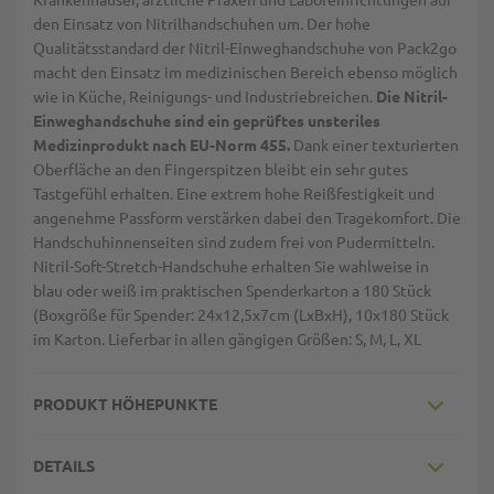
den Einsatz von Nitrilhandschuhen um. Der hohe
Qualitätsstandard der Nitril-Einweghandschuhe von Pack2go
macht den Einsatz im medizinischen Bereich ebenso möglich
wie in Küche, Reinigungs- und Industriebreichen.
Die Nitril-
Einweghandschuhe sind ein geprüftes unsteriles
Medizinprodukt nach EU-Norm 455.
Dank einer texturierten
Oberfläche an den Fingerspitzen bleibt ein sehr gutes
Tastgefühl erhalten. Eine extrem hohe Reißfestigkeit und
angenehme Passform verstärken dabei den Tragekomfort. Die
Handschuhinnenseiten sind zudem frei von Pudermitteln.
Nitril-Soft-Stretch-Handschuhe erhalten Sie wahlweise in
blau oder weiß im praktischen Spenderkarton a 180 Stück
(Boxgröße für Spender: 24x12,5x7cm (LxBxH), 10x180 Stück
im Karton. Lieferbar in allen gängigen Größen: S, M, L, XL
PRODUKT HÖHEPUNKTE
DETAILS