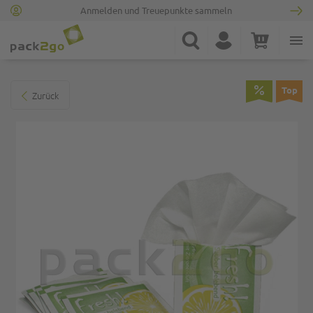
Anmelden und Treuepunkte sammeln
Zur Startseite
Suche
Konto
Warenkorb
Minicart
Zum Ende der Bildgalerie springen
Top
Zurück