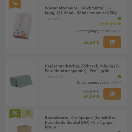
Top
Warmhaltebeutel "Kochmütze", 2-
lagig, 1/1 Hendl, Hähnchenbeutel, 50g
500 Stück
Entsorgungsgebühr:
4,03 €
36,29 €
Papierhandtücher, Zickzack, 1-lagig (Z-
Falz-Handtuchpapier) "Eco", grün
5000 Stück
Entsorgungsgebühr:
0,00 €
26,99 €
24,99 €
Bodenbeutel Kraftpapier (Lunchtüte,
Blockbodenbeutel BIO) - Craftpaper
braun