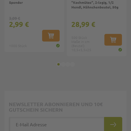
Spender
"Kochmütze", 2-lagig, 1/2
Hendl, Hähnchenbeutel, 50g
3,09 €
2,99 €
28,99 €
IN DEN WARENKORB
500 Stück
Maße in cm
IN DEN W
1000 Stück
(Beutel):
10,5+5,5x25
NEWSLETTER ABONNIEREN UND 10€
GUTSCHEIN SICHERN
E-Mail Adresse
ABONNIE