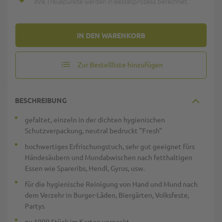
Ihre Treuepunkte werden in Bestellprozess berechnet.
IN DEN WARENKORB
Zur Bestellliste hinzufügen
BESCHREIBUNG
gefaltet, einzeln in der dichten hygienischen
Schutzverpackung, neutral bedruckt "Fresh"
hochwertiges Erfrischungstuch, sehr gut geeignet fürs
Händesäubern und Mundabwischen nach fetthaltigen
Essen wie Spareribs, Hendl, Gyros, usw.
für die hygienische Reinigung von Hand und Mund nach
dem Verzehr in Burger-Läden, Biergärten, Volksfeste,
Partys
zu 1000 Stück im Karton verpackt