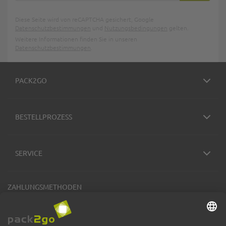
Diese Seite wird von reCAPTCHA gesichert, Google
Datenschutzbestimmungen
und
Nutzungsbedingungen
gelten.
Weitere Informationen finden Sie in unseren
Datenschutzbestimmungen
.
PACK2GO
BESTELLPROZESS
SERVICE
ZAHLUNGSMETHODEN