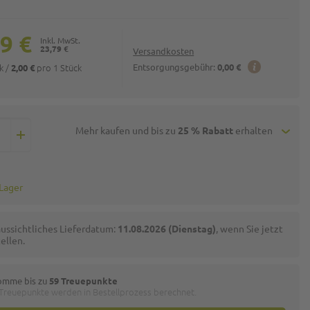
9 €
23,79 €
Versandkosten
ck
/
pro 1 Stück
Entsorgungsgebühr:
0,00 €
2,00 €
Mehr kaufen und bis zu
25 % Rabatt
erhalten
 Lager
ussichtliches Lieferdatum:
11.08.2026 (Dienstag)
, wenn Sie jetzt
ellen.
omme bis zu
59 Treuepunkte
 Treuepunkte werden in Bestellprozess berechnet.