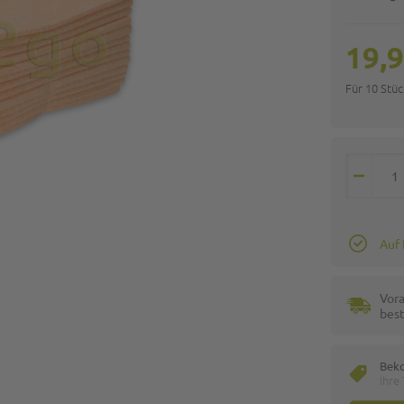
19,9
Für 10 Stü
Auf
Vora
best
Bek
Ihre