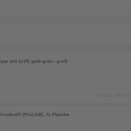
er mit Griff, gelb-grün - groß
10 Stück
Maße: 15x
itruskraft (ProLAB), 1L-Flasche