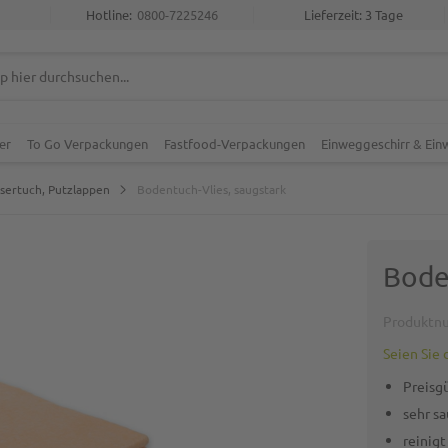
Hotline:
0800-7225246
Lieferzeit: 3 Tage
er
To Go Verpackungen
Fastfood-Verpackungen
Einweggeschirr & Ei
sertuch, Putzlappen
Bodentuch-Vlies, saugstark
Bode
Produktn
Seien Sie 
Preisg
sehr sa
reinig