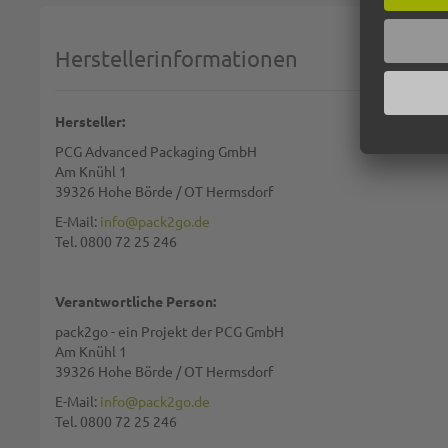
1 star
2 stars
3 stars
4 stars
5 stars
Machen Sie Ihre Bewertung
Herstellerinformationen
Name:
Hersteller:
PCG Advanced Packaging GmbH
Zusammenfassung:
Am Knühl 1
39326 Hohe Börde / OT Hermsdorf
E-Mail:
info@pack2go.de
Tel. 0800 72 25 246
Bewertung:
Verantwortliche Person:
pack2go - ein Projekt der PCG GmbH
Am Knühl 1
39326 Hohe Börde / OT Hermsdorf
Diese Seite wird von reCAPTCHA gesichert, Google
Datenschutzbestim
E-Mail:
info@pack2go.de
Tel. 0800 72 25 246
BEWERTUNG ABSCHICKEN