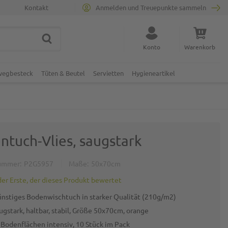
Kontakt
Anmelden und Treuepunkte sammeln
SUCHE
Suche schließen
Konto
Warenkorb
Minicart
nwegbesteck
Tüten & Beutel
Servietten
Hygieneartikel
ntuch-Vlies, saugstark
ummer
P2G5957
Maße
50x70cm
der Erste, der dieses Produkt bewertet
ünstiges Bodenwischtuch in starker Qualität (210g/m2)
ugstark, haltbar, stabil, Größe 50x70cm, orange
t Bodenflächen intensiv, 10 Stück im Pack