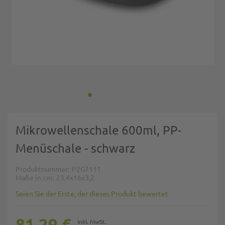
Zum Anfang der Bildgalerie springen
Mikrowellenschale 600ml, PP-
Menüschale - schwarz
Produktnummer
P2G7111
Maße in cm
23,4x16x3,2
Seien Sie der Erste, der dieses Produkt bewertet
81,29 €