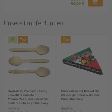
54,99 €
Unsere Empfehlungen
Top
Top
Holzlöffel, Premium - 16cm,
Pizzakarton mit Deckel für
umweltfreundlicher
dreieckige Pizzastücke (US
Menülöffel, Holzbesteck für
Pizza Slice Box)
modernes To Go / Take Away
40,01 €
98,99 €