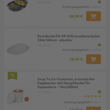
500 Stück
Entsorgungsgebühr:
20,82 €
84,99 €
Domdeckel für PP-Mikrowellenschalen
234x160mm - glasklar
500 Stück
Entsorgungsgebühr:
12,08 €
59,39 €
Soup To Go-Container, extrastarker
Pappbecher mit Dampfdeckel für
Suppenbars - 16oz/400ml
250 Stück
Entsorgungsgebühr:
4,09 €
64,99 €