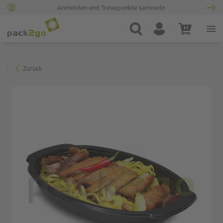
Anmelden und Treuepunkte sammeln
Zur Startseite
Suche
Konto
Warenkorb
Minicart
Zum Ende der Bildgalerie springen
Zurück