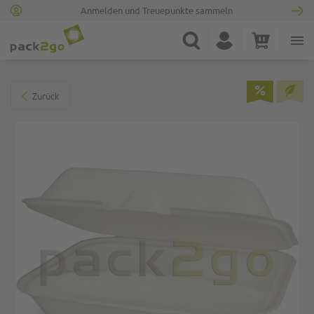
Anmelden und Treuepunkte sammeln
Zur Startseite
Suche
Konto
Warenkorb
Minicart
Zum Ende der Bildgalerie springen
Zurück