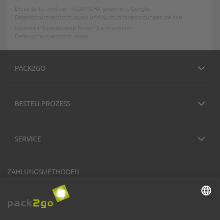
Diese Seite wird von reCAPTCHA gesichert, Google
Datenschutzbestimmungen
und
Nutzungsbedingungen
gelten.
Weitere Informationen finden Sie in unseren
Datenschutzbestimmungen
.
PACK2GO
BESTELLPROZESS
SERVICE
ZAHLUNGSMETHODEN