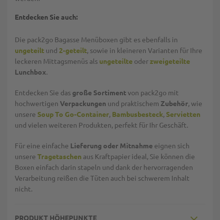
Entdecken Sie auch:
Die pack2go Bagasse Menüboxen gibt es ebenfalls in
ungeteilt
und
2-geteilt
, sowie in kleineren Varianten für Ihre
leckeren Mittagsmenüs als
ungeteilte
oder
zweigeteilte
Lunchbox
.
Entdecken Sie das
große Sortiment
von pack2go mit
hochwertigen
Verpackungen
und praktischem
Zubehör
, wie
unsere
Soup To Go-Container
,
Bambusbesteck
,
Servietten
und vielen weiteren Produkten, perfekt für Ihr Geschäft.
Für eine einfache
Lieferung oder Mitnahme
eignen sich
unsere
Tragetaschen
aus Kraftpapier ideal, Sie können die
Boxen einfach darin stapeln und dank der hervorragenden
Verarbeitung reißen die Tüten auch bei schwerem Inhalt
nicht.
PRODUKT HÖHEPUNKTE