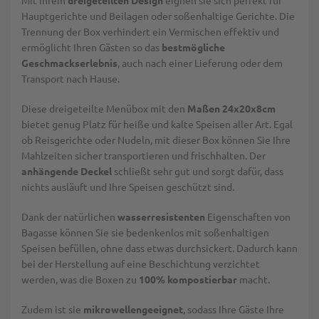
Mit ihrem
dreigeteilten Design
eignen sie sich perfekt für
Hauptgerichte und Beilagen oder soßenhaltige Gerichte. Die
Trennung der Box verhindert ein Vermischen effektiv und
ermöglicht Ihren Gästen so das
bestmögliche
Geschmackserlebnis
, auch nach einer Lieferung oder dem
Transport nach Hause.
Diese dreigeteilte Menübox mit den
Maßen 24x20x8cm
bietet genug Platz für heiße und kalte Speisen aller Art. Egal
ob Reisgerichte oder Nudeln, mit dieser Box können Sie Ihre
Mahlzeiten sicher transportieren und frischhalten. Der
anhängende Deckel
schließt sehr gut und sorgt dafür, dass
nichts ausläuft und Ihre Speisen geschützt sind.
Dank der natürlichen
wasserresistenten
Eigenschaften von
Bagasse können Sie sie bedenkenlos mit soßenhaltigen
Speisen befüllen, ohne dass etwas durchsickert. Dadurch kann
bei der Herstellung auf eine Beschichtung verzichtet
werden, was die Boxen zu
100% kompostierbar
macht.
Zudem ist sie
mikrowellengeeignet
, sodass Ihre Gäste Ihre