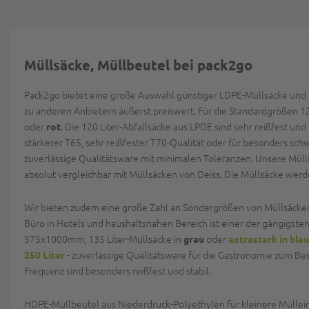
Müllsäcke, Müllbeutel bei pack2go
Pack2go bietet eine große Auswahl günstiger LDPE-Müllsäcke und re
zu anderen Anbietern äußerst preiswert. Für die Standardgrößen 12
oder
. Die 120 Liter-Abfallsäcke aus LPDE sind sehr reißfest un
rot
stärkerer T65, sehr reißfester T70-Qualität oder für besonders sc
zuverlässige Qualitätsware mit minimalen Toleranzen. Unsere Müll
absolut vergleichbar mit Müllsäcken von Deiss. Die Müllsäcke werde
Wir bieten zudem eine große Zahl an Sondergrößen von Müllsäcken.
Büro in Hotels und haushaltsnahen Bereich ist einer der gängigsten
575x1000mm, 135 Liter-Müllsäcke in
oder
grau
extrastark in blau
- zuverlässige Qualitätsware für die Gastronomie zum Bes
250 Liter
Frequenz sind besonders reißfest und stabil.
HDPE-Müllbeutel aus Niederdruck-Polyethylen für kleinere Mülleime