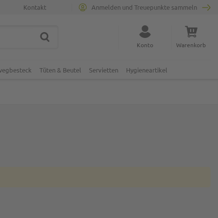
Kontakt
Anmelden und Treuepunkte sammeln
SUCHE
Suche schließen
Konto
Warenkorb
Minicart
nwegbesteck
Tüten & Beutel
Servietten
Hygieneartikel