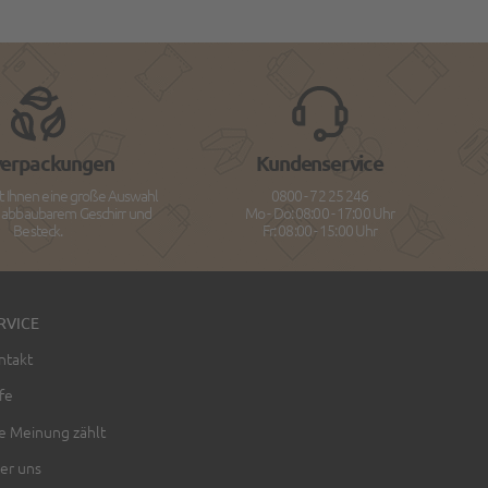
verpackungen
Kundenservice
t Ihnen eine große Auswahl
0800 - 72 25 246
h abbaubarem Geschirr und
Mo - Do: 08:00 - 17:00 Uhr
Besteck.
Fr: 08:00 - 15:00 Uhr
RVICE
ntakt
fe
re Meinung zählt
er uns