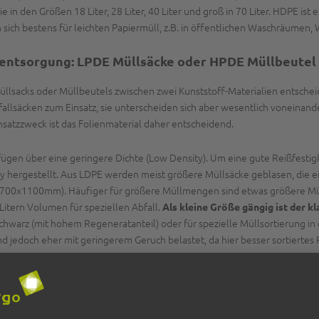
in den Größen 18 Liter, 28 Liter, 40 Liter und groß in 70 Liter. HDPE ist
 sich bestens für leichten Papiermüll, z.B. in öffentlichen Waschräumen,
llentsorgung: LPDE
Müllsäcke
oder HPDE Müllbeutel
Müllsacks oder Müllbeutels zwischen zwei Kunststoff-Materialien entsche
llsäcken zum Einsatz, sie unterscheiden sich aber wesentlich voneinand
insatzzweck ist das Folienmaterial daher entscheidend.
fügen über eine geringere Dichte (Low Density). Um eine gute Reißfestig
my hergestellt. Aus LDPE werden meist größere Müllsäcke geblasen, die 
 (700x1100mm). Häufiger für größere Müllmengen sind etwas größere Mülls
itern Volumen für speziellen Abfall.
Als kleine Größe gängig ist der k
er schwarz (mit hohem Regeneratanteil) oder für spezielle Müllsortierung
jedoch eher mit geringerem Geruch belastet, da hier besser sortiertes R
ern.
(High Density). Durch die sehr hohe Materialsteifigkei
e Materialdichte
zum Zerreißen kommt. Um Reißfestigkeit zu garantieren, bedarf es folgl