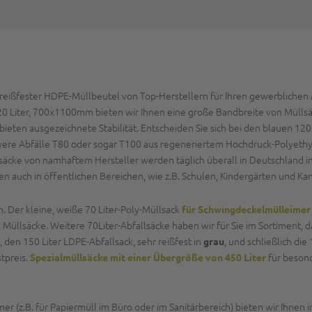
ißfester HDPE-Müllbeutel von Top-Herstellern für Ihren gewerblichen Ab
0 Liter, 700x1100mm bieten wir Ihnen eine große Bandbreite von Müllsäck
d bieten ausgezeichnete Stabilität. Entscheiden Sie sich bei den blauen 1
hwere Abfälle T80 oder sogar T100 aus regeneriertem Hochdruck-Polyethyl
säcke von namhaftem Hersteller werden täglich überall in Deutschland in
n auch in öffentlichen Bereichen, wie z.B. Schulen, Kindergärten und Kan
 Der kleine, weiße 70 Liter-Poly-Müllsack
für Schwingdeckelmülleimer
 Müllsäcke. Weitere 70Liter-Abfallsäcke haben wir für Sie im Sortiment, 
, den 150 Liter LDPE-Abfallsack, sehr reißfest in
, und schließlich die
grau
tpreis.
für beson
Spezialmüllsäcke mit einer Übergröße von 450 Liter
r (z.B. für Papiermüll im Büro oder im Sanitärbereich) bieten wir Ihnen 