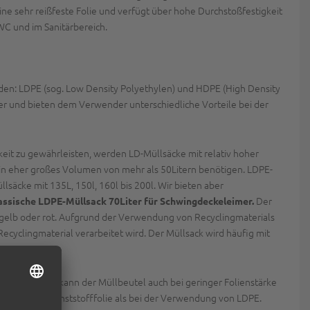
 eine sehr reißfeste Folie und verfügt über hohe Durchstoßfestigkeit
 WC und im Sanitärbereich.
iden: LDPE (sog. Low Density Polyethylen) und HDPE (High Density
er und bieten dem Verwender unterschiedliche Vorteile bei der
keit zu gewährleisten, werden LD-Müllsäcke mit relativ hoher
ein eher großes Volumen von mehr als 50Litern benötigen. LDPE-
äcke mit 135L, 150l, 160l bis 200l. Wir bieten aber
Der
lassische LDPE-Müllsack 70Liter für Schwingdeckeleimer.
 in gelb oder rot. Aufgrund der Verwendung von Recyclingmaterials
ecyclingmaterial verarbeitet wird. Der Müllsack wird häufig mit
t und Zähigkeit kann der Müllbeutel auch bei geringer Folienstärke
ich weniger Kunststofffolie als bei der Verwendung von LDPE.