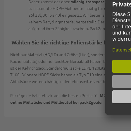
Daher kommt das eher
milchig-transparente HDPE seh
transparente HDPE-Müllbeutel häufig für den typischen
25l 28l, 30l bis 40l eingesetzt. Wir bieten auch einen S
keinem Recyclingmaterial hergestellt. Der HDPE-Sack hat
aufgrund ihrer Zähigkeit rascheln. Pack2go bietet Ihnen 
Wählen Sie die richtige Folienstärke für den Ab
Nicht nur Material (HD/LD) und Größe (Liter), sondern auch die Foli
Küchenabfälle) oder nur leichten Büroabfall haben, brauchen Sie den 
ist der Kehrichtsack. Standardmüllsäcke LDPE 120Liter haben meis
T100. Dünnere HDPE-Säcke haben als Typ T10 eine ausreichende St
Abfallsäcke werden häufig in der lebensmittelverarbeitenden Indust
Pack2go.de hat stets aktuell die besten Preise für
und
Müllbeutel
online Müllsäcke und Müllbeutel bei pack2go.de.