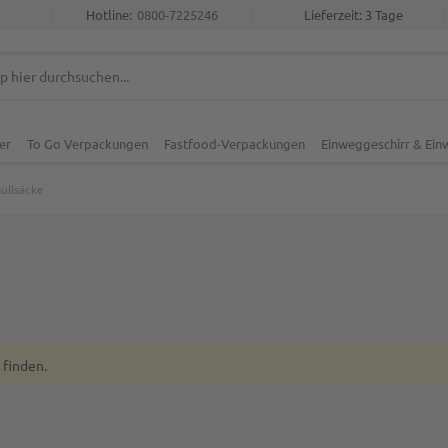
Hotline:
0800-7225246
Lieferzeit: 3 Tage
er
To Go Verpackungen
Fastfood-Verpackungen
Einweggeschirr & Ei
üllsäcke
 finden.