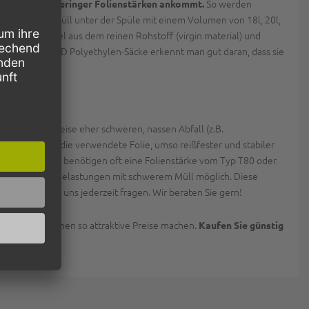
So werden
 Verwendung geringer Folienstärken ankommt.
ischen Hausmüll unter der Spüle mit einem Volumen von 18l, 20l,
den in der Regel aus dem reinen Rohstoff (virgin material) und
h sehr rein. HD Polyethylen-Säcke erkennt man gut daran, dass sie
g!
 Sie typischerweise eher schweren, nassen Abfall (z.B.
eißt. Je stärker die verwendete Folie, umso reißfester und stabiler
80L und größer benötigen oft eine Folienstärke vom Typ T80 oder
0 sind höhere Belastungen mit schwerem Müll möglich. Diese
n, können Sie uns jederzeit fragen. Wir beraten Sie gern!
er ein und können so attraktive Preise machen.
Kaufen Sie günstig