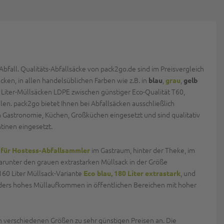
fall. Qualitäts-Abfallsäcke von pack2go.de sind im Preisvergleich
en, in allen handelsüblichen Farben wie z.B. in
,
,
blau
grau
gelb
20 Liter-Müllsäcken LDPE zwischen günstiger Eco-Qualität T60,
en. pack2go bietet Ihnen bei Abfallsäcken ausschließlich
 Gastronomie, Küchen, Großküchen eingesetzt und sind qualitativ
tinen eingesetzt.
im Gastraum, hinter der Theke, im
 für Hostess-Abfallsammler
darunter den grauen extrastarken Müllsack in der Größe
 160 Liter Müllsack-Variante
, und
Eco blau, 180 Liter extrastark
ders hohes Müllaufkommen in öffentlichen Bereichen mit hoher
in verschiedenen Größen zu sehr günstigen Preisen an. Die