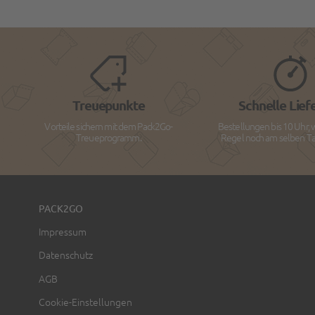
Treuepunkte
Schnelle Lief
Vorteile sichern mit dem Pack2Go-
Bestellungen bis 10 Uhr, 
Treueprogramm.
Regel noch am selben Tag
PACK2GO
Impressum
Datenschutz
AGB
Cookie-Einstellungen