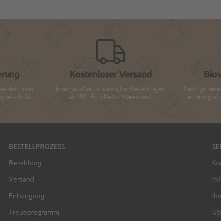
erung
Kostenloser Versand
Bio
werden in der
Innerhalb Deutschlands, bei Bestellungen
Pack2go biete
 verschickt.
ab 150,- Euro Netto-Warenwert.
an biologisc
BESTELLPROZESS
SE
Bezahlung
Ko
Versand
Hil
Entsorgung
Ih
Treueprogramm
Üb