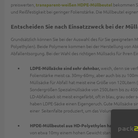
preiswerten,
bekommen Sie 
transparent-weißen HDPE-Müllbeutel
und Reißfestigkeit bei geringer Folienstärke. Die Müllbeutel eignen
Entscheiden Sie nach Einsatzzweck bei der Mü
Grundsätzlich können Sie bei der Auswahl des für Sie geeigneten 
Polyethylen). Beide Polymere kommen bei der Herstellung von Abfa
Abfallentsorgung. Bei der Wahl des richtigen Müllsacks für Ihren E
weich, denn sie ver
LDPE-Müllsäcke sind sehr dehnbar,
Folienstärke meist ca. 30my-60my, aber auch bis zu 100
Müllsäcke für Abfall hat meist eine Größe von 120Litern
Sondergrößen Spezialmüllsäcke von 250Litern bis zu 450L
LD-Abfallsack ist meist eingefärbt, oft in blau, grau od
haben LDPE-Säcke einen Eigengeruch. Gute Müllsäcke sind 
einer Seitenfalte produziert, um das Volumen zu vergröß
HPDE-Müllbeutel aus HD-Polyethylen haben eine hoh
von etwa 10my einem hohen Gewicht standhalten, bis es 