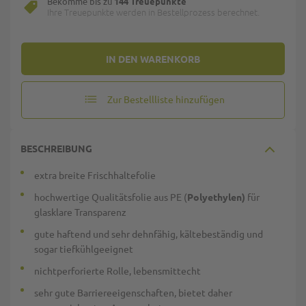
Bekomme bis zu
144 Treuepunkte
Ihre Treuepunkte werden in Bestellprozess berechnet.
IN DEN WARENKORB
Zur Bestellliste hinzufügen
BESCHREIBUNG
extra breite Frischhaltefolie
hochwertige Qualitätsfolie aus PE (
Polyethylen
)
für
glasklare Transparenz
gute haftend und sehr dehnfähig, kältebeständig und
sogar tiefkühlgeeignet
nichtperforierte Rolle, lebensmittecht
sehr gute Barriereeigenschaften, bietet daher