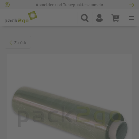
Anmelden und Treuepunkte sammeln
Zur Startseite
Suche
Konto
Warenkorb
Minicart
Zum Ende der Bildgalerie springen
Zurück