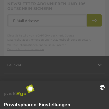
NEWSLETTER ABONNIEREN UND 10€
GUTSCHEIN SICHERN
E-Mail Adresse
ABONNIE
Diese Seite wird von reCAPTCHA gesichert, Google
Datenschutzbestimmungen
und
Nutzungsbedingungen
gelten.
Weitere Informationen finden Sie in unseren
Datenschutzbestimmungen
.
PACK2GO
BESTELLPROZESS
SERVICE