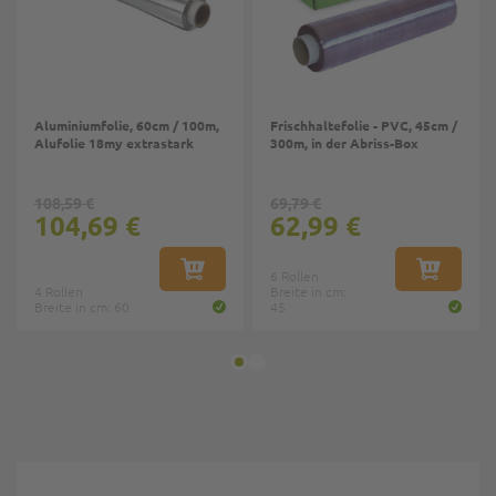
Aluminiumfolie, 60cm / 100m,
Frischhaltefolie - PVC, 45cm /
Alufolie 18my extrastark
300m, in der Abriss-Box
108,59 €
69,79 €
104,69 €
62,99 €
IN DEN WARENKORB
6 Rollen
IN DEN W
4 Rollen
Breite in cm:
Breite in cm: 60
45