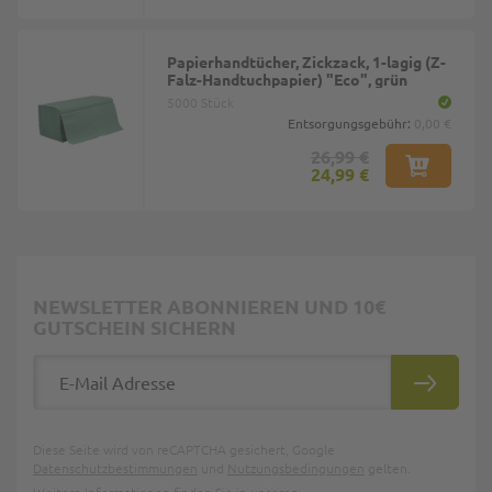
Papierhandtücher, Zickzack, 1-lagig (Z-
Falz-Handtuchpapier) "Eco", grün
5000 Stück
Entsorgungsgebühr:
0,00 €
26,99 €
24,99 €
NEWSLETTER ABONNIEREN UND 10€
GUTSCHEIN SICHERN
E-Mail Adresse
ABONNIE
Diese Seite wird von reCAPTCHA gesichert, Google
Datenschutzbestimmungen
und
Nutzungsbedingungen
gelten.