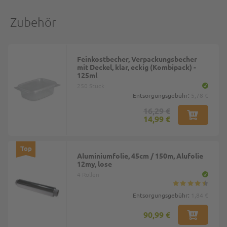
Zubehör
Feinkostbecher, Verpackungsbecher
mit Deckel, klar, eckig (Kombipack) -
125ml
250 Stück
Entsorgungsgebühr:
5,78 €
16,29 €
14,99 €
Top
Aluminiumfolie, 45cm / 150m, Alufolie
12my, lose
4 Rollen
Entsorgungsgebühr:
1,84 €
90,99 €