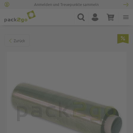
Anmelden und Treuepunkte sammeln
Zur Startseite
Suche
Konto
Warenkorb
Minicart
Zum Ende der Bildgalerie springen
Zurück