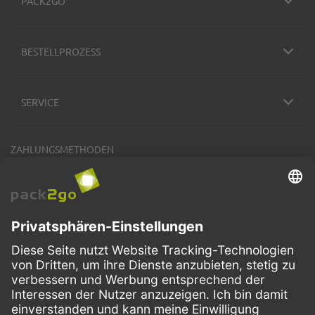
PACK2GO
BESTELLPROZESS
SERVICE
ZAHLUNGSMETHODEN
VERSANDARTEN
Facebook
Instagram
LinkedIn