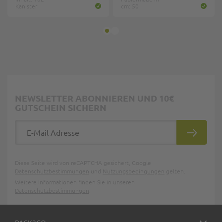
Kanister
cm: 50
NEWSLETTER ABONNIEREN UND 10€
GUTSCHEIN SICHERN
E-Mail Adresse
ABONNIE
Diese Seite wird von reCAPTCHA gesichert, Google
Datenschutzbestimmungen
und
Nutzungsbedingungen
gelten.
Weitere Informationen finden Sie in unseren
Datenschutzbestimmungen
.