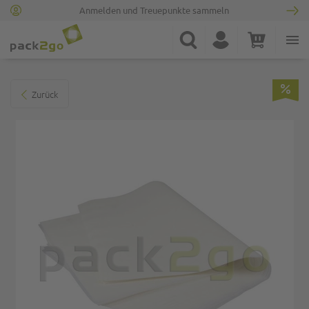
Anmelden und Treuepunkte sammeln
Zur Startseite
Suche
Konto
Warenkorb
Minicart
Zum Ende der Bildgalerie springen
Zurück