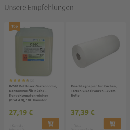
Unsere Empfehlungen
Top
2
K-260 Fettlöser Gastronomie,
Einschlagpapier für Kuchen,
Konzentrat für Küche -
Torten u.Backwaren - 50cm-
Konvektomatenreiniger
Rolle
(ProLAB), 10L Kanister
27,19 €
37,39 €
1 Kanister
IN DEN WARENKORB
1 Rolle
IN DEN W
Inhalt: 10L-
Papiermaße in