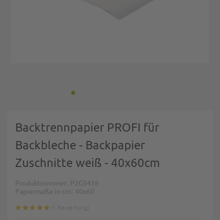
Zum Anfang der Bildgalerie springen
Backtrennpapier PROFI für
Backbleche - Backpapier
Zuschnitte weiß - 40x60cm
Produktnummer
P2G5416
Papiermaße in cm
40x60
1
Bewertung