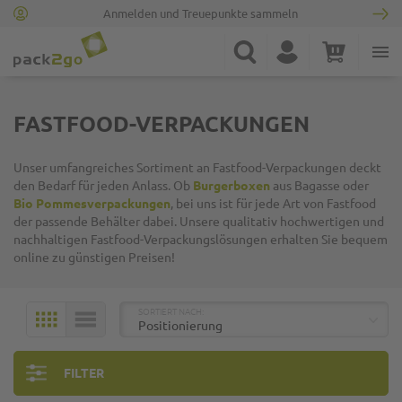
Anmelden und Treuepunkte sammeln
Zur Startseite
Suche
Konto
Warenkorb
Minicart
FASTFOOD-VERPACKUNGEN
Unser umfangreiches Sortiment an Fastfood-Verpackungen deckt
den Bedarf für jeden Anlass. Ob
Burgerboxen
aus Bagasse oder
Bio Pommesverpackungen
, bei uns ist für jede Art von Fastfood
der passende Behälter dabei. Unsere qualitativ hochwertigen und
nachhaltigen Fastfood-Verpackungslösungen erhalten Sie bequem
online zu günstigen Preisen!
TOP
SORTIERT NACH:
KACHELN
LISTE
FILTER