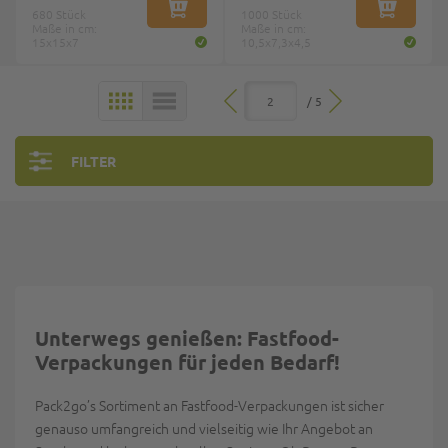
680 Stück
IN DEN WARENKORB
1000 Stück
IN DEN W
Maße in cm:
Maße in cm:
15x15x7
10,5x7,3x4,5
/ 5
KACHELN
LISTE
FILTER
Unterwegs genießen: Fastfood-
Verpackungen für jeden Bedarf!
Pack2go’s Sortiment an Fastfood-Verpackungen ist sicher
genauso umfangreich und vielseitig wie Ihr Angebot an