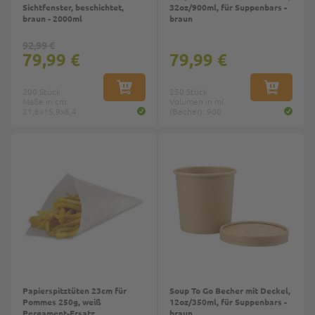
Sichtfenster, beschichtet,
32oz/900ml, für Suppenbars -
braun - 2000ml
braun
92,99 €
79,99 €
79,99 €
200 Stück
IN DEN WARENKORB
250 Stück
IN DEN W
Maße in cm:
Volumen in ml
21,6x15,9x6,4
(Becher): 900
Top
Papierspitztüten 23cm für
Soup To Go Becher mit Deckel,
Pommes 250g, weiß
12oz/350ml, für Suppenbars -
Pergament-Ersatz
braun