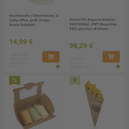
Snacktasche / Dönertasche, 2-
Deckel für Bagasse-Schalen
seitig offen, groß, Perga-
900/1200ml, rPET (Recycling
Ersatz fettdicht
PET), glasklar, Ø194mm
14,99 €
98,29 €
1000 Stück
Maße in cm
IN DEN WARENKORB
500 Stück
IN DEN W
(Beutel):
Ø in mm
17x15
(Deckel): 194
Top
Top