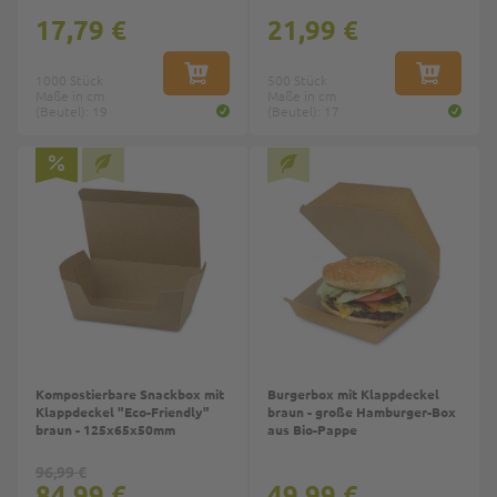
17,79 €
21,99 €
1000 Stück
IN DEN WARENKORB
500 Stück
IN DEN W
Maße in cm
Maße in cm
(Beutel): 19
(Beutel): 17
Top
Kompostierbare Snackbox mit
Burgerbox mit Klappdeckel
Klappdeckel "Eco-Friendly"
braun - große Hamburger-Box
braun - 125x65x50mm
aus Bio-Pappe
96,99 €
84,99 €
49,99 €