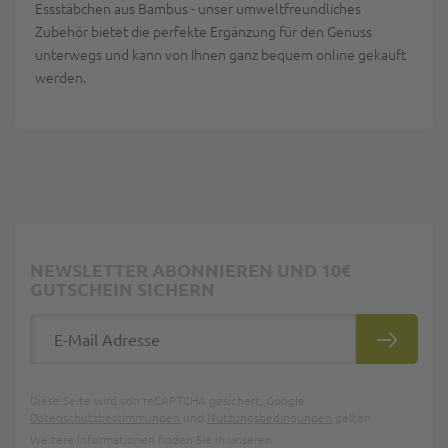
Essstäbchen aus Bambus - unser umweltfreundliches
Zubehör bietet die perfekte Ergänzung für den Genuss
unterwegs und kann von Ihnen ganz bequem online gekauft
werden.
NEWSLETTER ABONNIEREN UND 10€
GUTSCHEIN SICHERN
E-Mail Adresse
ABONNIE
Diese Seite wird von reCAPTCHA gesichert, Google
Datenschutzbestimmungen
und
Nutzungsbedingungen
gelten.
Weitere Informationen finden Sie in unseren