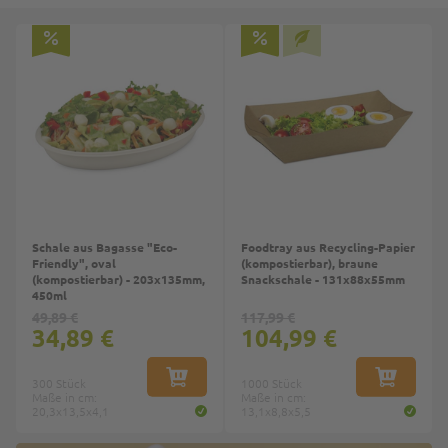
Schale aus Bagasse "Eco-
Foodtray aus Recycling-Papier
Friendly", oval
(kompostierbar), braune
(kompostierbar) - 203x135mm,
Snackschale - 131x88x55mm
450ml
49,89 €
117,99 €
34,89 €
104,99 €
300 Stück
IN DEN WARENKORB
1000 Stück
IN DEN W
Maße in cm:
Maße in cm:
20,3x13,5x4,1
13,1x8,8x5,5