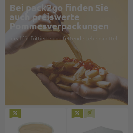
Bei pack2go finden Sie
auch preiswerte
Pommesverpackungen
Ideal für frittierte und fettende Lebensmittel
Top