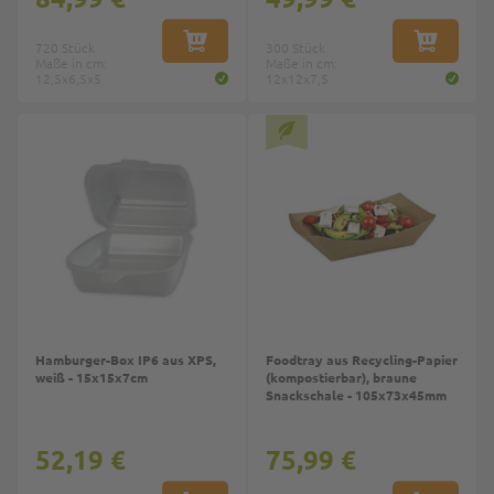
720 Stück
IN DEN WARENKORB
300 Stück
IN DEN W
Maße in cm:
Maße in cm:
12,5x6,5x5
12x12x7,5
Top
Hamburger-Box IP6 aus XPS,
Foodtray aus Recycling-Papier
weiß - 15x15x7cm
(kompostierbar), braune
Snackschale - 105x73x45mm
52,19 €
75,99 €