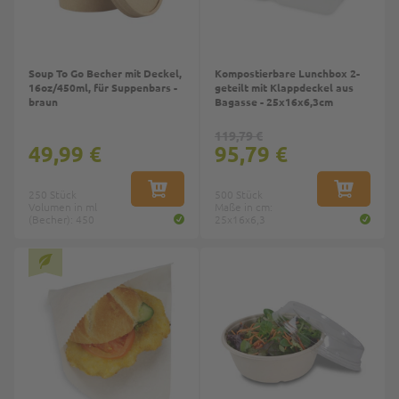
Soup To Go Becher mit Deckel,
Kompostierbare Lunchbox 2-
16oz/450ml, für Suppenbars -
geteilt mit Klappdeckel aus
braun
Bagasse - 25x16x6,3cm
119,79 €
49,99 €
95,79 €
250 Stück
IN DEN WARENKORB
500 Stück
IN DEN W
Volumen in ml
Maße in cm:
(Becher): 450
25x16x6,3
Top
Top