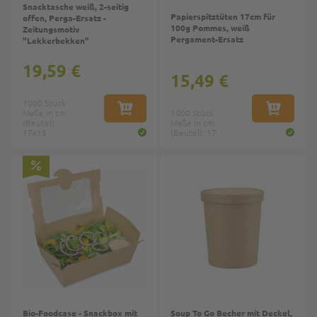
Snacktasche weiß, 2-seitig
Papierspitztüten 17cm für
offen, Perga-Ersatz -
100g Pommes, weiß
Zeitungsmotiv
Pergament-Ersatz
"Lekkerbekken"
19,59 €
15,49 €
1000 Stück
Maße in cm
IN DEN WARENKORB
1000 Stück
IN DEN W
(Beutel):
Maße in cm
17x15
(Beutel): 17
Top
Bio-Foodcase - Snackbox mit
Soup To Go Becher mit Deckel,