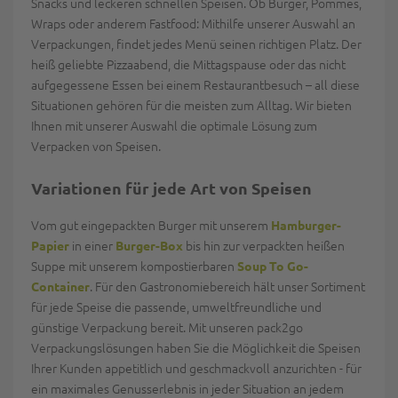
Snacks und leckeren schnellen Speisen. Ob Burger, Pommes,
Wraps oder anderem Fastfood: Mithilfe unserer Auswahl an
Verpackungen, findet jedes Menü seinen richtigen Platz. Der
heiß geliebte Pizzaabend, die Mittagspause oder das nicht
aufgegessene Essen bei einem Restaurantbesuch – all diese
Situationen gehören für die meisten zum Alltag. Wir bieten
Ihnen mit unserer Auswahl die optimale Lösung zum
Verpacken von Speisen.
Variationen für jede Art von Speisen
Vom gut eingepackten Burger mit unserem
Hamburger-
in einer
bis hin zur verpackten heißen
Papier
Burger-Box
Suppe mit unserem kompostierbaren
Soup To Go-
. Für den Gastronomiebereich hält unser Sortiment
Container
für jede Speise die passende, umweltfreundliche und
günstige Verpackung bereit. Mit unseren pack2go
Verpackungslösungen haben Sie die Möglichkeit die Speisen
Ihrer Kunden appetitlich und geschmackvoll anzurichten - für
ein maximales Genusserlebnis in jeder Situation an jedem