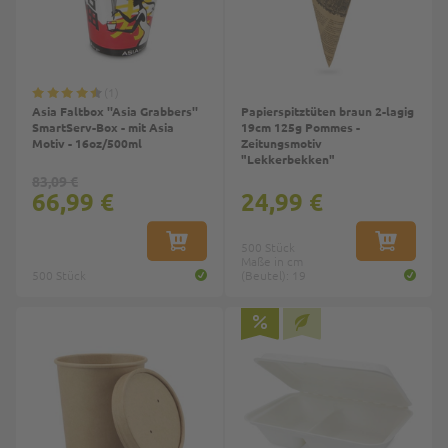
1
Asia Faltbox ''Asia Grabbers''
Papierspitztüten braun 2-lagig
SmartServ-Box - mit Asia
19cm 125g Pommes -
Motiv - 16oz/500ml
Zeitungsmotiv
"Lekkerbekken"
83,09 €
66,99 €
24,99 €
IN DEN WARENKORB
500 Stück
IN DEN W
Maße in cm
500 Stück
(Beutel): 19