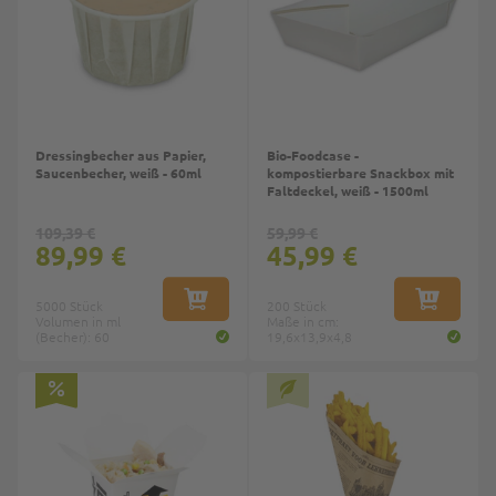
Dressingbecher aus Papier,
Bio-Foodcase -
Saucenbecher, weiß - 60ml
kompostierbare Snackbox mit
Faltdeckel, weiß - 1500ml
109,39 €
59,99 €
89,99 €
45,99 €
5000 Stück
IN DEN WARENKORB
200 Stück
IN DEN W
Volumen in ml
Maße in cm:
(Becher): 60
19,6x13,9x4,8